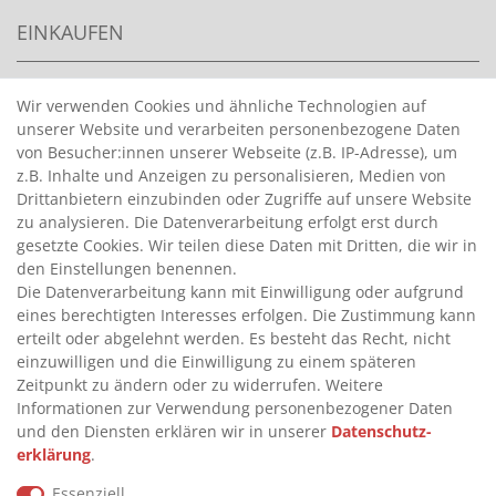
EINKAUFEN
>
HANDPUMPEN FÜR BENZIN
Wir verwenden Cookies und ähnliche Technologien auf
unserer Website und verarbeiten personenbezogene Daten
>
HANDPUMPEN FÜR ÖLE
von Besucher:innen unserer Webseite (z.B. IP-Adresse), um
>
TANKANLAGEN
z.B. Inhalte und Anzeigen zu personalisieren, Medien von
>
ADBLUE® BETANKUNG
Drittanbietern einzubinden oder Zugriffe auf unsere Website
zu analysieren. Die Datenverarbeitung erfolgt erst durch
gesetzte Cookies. Wir teilen diese Daten mit Dritten, die wir in
INFORMATIONEN
den Einstellungen benennen.
Die Datenverarbeitung kann mit Einwilligung oder aufgrund
eines berechtigten Interesses erfolgen. Die Zustimmung kann
>
FAQ
erteilt oder abgelehnt werden. Es besteht das Recht, nicht
einzuwilligen und die Einwilligung zu einem späteren
>
VERTRAG WIDERRUFEN
Zeitpunkt zu ändern oder zu widerrufen. Weitere
>
WIDERRUFSRECHT
Informationen zur Verwendung personenbezogener Daten
und den Diensten erklären wir in unserer
Daten­schutz­
>
WIDERRUFSFORMULAR
erklärung
.
>
IMPRESSUM
Essenziell