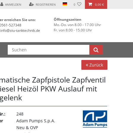
ANMELDEN
REGISTRIEREN
0
0,00 €
Öffnungszeiten
er erreichen Sie uns:
Mo.-Do. von 8.00 - 17.00 Uhr
0561-527348
Fr. von 8.00 - 15.00 Uhr
info@stu-tanktechnik.de
Zurück
matische Zapfpistole Zapfventil
iesel Heizöl PKW Auslauf mit
gelenk
r.:
248
er
Adam Pumps S.p.A.
Neu & OVP