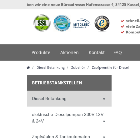
t haben wir eine neue Büroadresse: Hafenstrasse 4, 34125 Kassel, Werkstatt 
schnell
viele Z
Kompet
Produkte
Aktionen
Kontakt
FAQ
Diesel Betankung
Zubehör
Zapfpventile für Diesel
BETRIEBSTANKSTELLEN
Diesel Betankung
elektrische Dieselpumpen 230V 12V
& 24V
Zapfsäulen & Tankautomaten