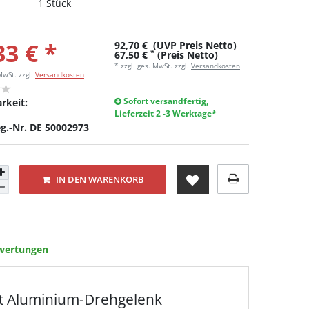
1 Stück
33 € *
92,70 €
(UVP Preis Netto)
*
67,50 €
(Preis Netto)
* zzgl. ges. MwSt. zzgl.
Versandkosten
 MwSt.
zzgl.
Versandkosten
Sofort versandfertig,
rkeit:
Lieferzeit 2 -3 Werktage*
g.-Nr. DE 50002973
IN DEN WARENKORB
wertungen
it Aluminium-Drehgelenk