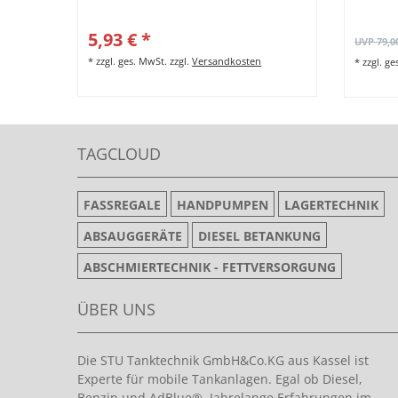
5,93 € *
UVP 79,0
*
zzgl. ges. MwSt.
zzgl.
Versandkosten
*
zzgl. g
TAGCLOUD
FASSREGALE
HANDPUMPEN
LAGERTECHNIK
ABSAUGGERÄTE
DIESEL BETANKUNG
ABSCHMIERTECHNIK - FETTVERSORGUNG
ÜBER UNS
Die STU Tanktechnik GmbH&Co.KG aus Kassel ist
Experte für mobile Tankanlagen. Egal ob Diesel,
Benzin und AdBlue®. Jahrelange Erfahrungen im