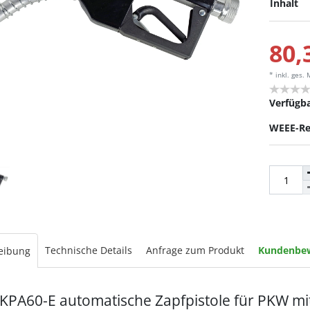
Inhalt
80,
* inkl. ges.
Verfügba
WEEE-Re
Technische Details
Anfrage zum Produkt
Kundenbe
eibung
KPA60-E automatische Zapfpistole für PKW m