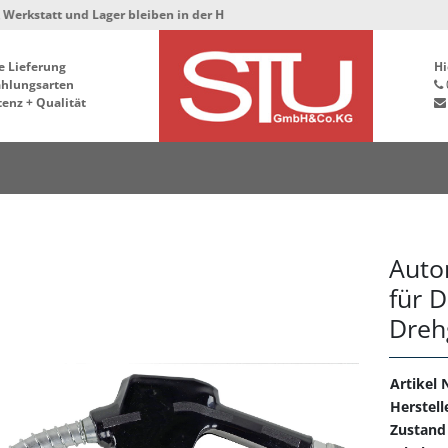
und Lager bleiben in der Hafenstrasse 76, 34125 Kassel ***
e Lieferung
Hi
ahlungsarten
enz + Qualität
Auto
für D
Dreh
Artikel N
Herstell
Zustand