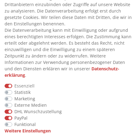
>
ADBLUE® BETANKUNG
Drittanbietern einzubinden oder Zugriffe auf unsere Website
zu analysieren. Die Datenverarbeitung erfolgt erst durch
gesetzte Cookies. Wir teilen diese Daten mit Dritten, die wir in
INFORMATIONEN
den Einstellungen benennen.
Die Datenverarbeitung kann mit Einwilligung oder aufgrund
eines berechtigten Interesses erfolgen. Die Zustimmung kann
>
FAQ
erteilt oder abgelehnt werden. Es besteht das Recht, nicht
einzuwilligen und die Einwilligung zu einem späteren
>
VERTRAG WIDERRUFEN
Zeitpunkt zu ändern oder zu widerrufen. Weitere
>
WIDERRUFSRECHT
Informationen zur Verwendung personenbezogener Daten
und den Diensten erklären wir in unserer
Daten­schutz­
>
WIDERRUFSFORMULAR
erklärung
.
>
IMPRESSUM
Essenziell
>
DATENSCHUTZERKLÄRUNG
Statistik
>
AGB
Marketing
Externe Medien
>
KONTAKT
DHL Wunschzustellung
PayPal
Funktional
© Copyright 2026 by STU Tanktechnik
Weitere Einstellungen
Alle Rechte vorbehalten.