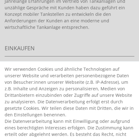
Jahrelange Erfahrungen im Vertrieb von Tankanlagen und
unzählige Gespräche mit Kunden haben dazu geführt ein
Konzept mobiler Tankstellen zu entwickeln die den
Anforderungen der Kunden an eine moderne und
wirtschaftliche Tankanlage entsprechen.
EINKAUFEN
>
HANDPUMPEN FÜR BENZIN
Wir verwenden Cookies und ähnliche Technologien auf
unserer Website und verarbeiten personenbezogene Daten
>
HANDPUMPEN FÜR ÖLE
von Besucher:innen unserer Webseite (z.B. IP-Adresse), um
>
TANKANLAGEN
z.B. Inhalte und Anzeigen zu personalisieren, Medien von
>
ADBLUE® BETANKUNG
Drittanbietern einzubinden oder Zugriffe auf unsere Website
zu analysieren. Die Datenverarbeitung erfolgt erst durch
gesetzte Cookies. Wir teilen diese Daten mit Dritten, die wir in
INFORMATIONEN
den Einstellungen benennen.
Die Datenverarbeitung kann mit Einwilligung oder aufgrund
eines berechtigten Interesses erfolgen. Die Zustimmung kann
>
FAQ
erteilt oder abgelehnt werden. Es besteht das Recht, nicht