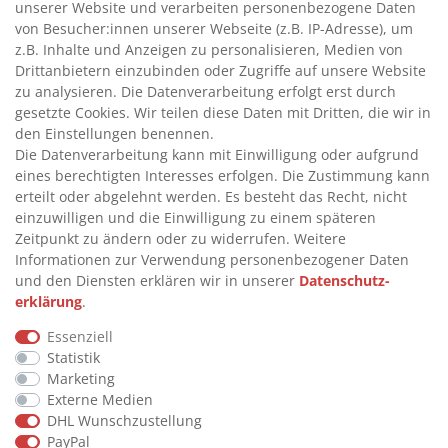
unserer Website und verarbeiten personenbezogene Daten
>
HANDPUMPEN FÜR ÖLE
von Besucher:innen unserer Webseite (z.B. IP-Adresse), um
>
TANKANLAGEN
z.B. Inhalte und Anzeigen zu personalisieren, Medien von
>
ADBLUE® BETANKUNG
Drittanbietern einzubinden oder Zugriffe auf unsere Website
zu analysieren. Die Datenverarbeitung erfolgt erst durch
gesetzte Cookies. Wir teilen diese Daten mit Dritten, die wir in
INFORMATIONEN
den Einstellungen benennen.
Die Datenverarbeitung kann mit Einwilligung oder aufgrund
eines berechtigten Interesses erfolgen. Die Zustimmung kann
>
FAQ
erteilt oder abgelehnt werden. Es besteht das Recht, nicht
einzuwilligen und die Einwilligung zu einem späteren
>
VERTRAG WIDERRUFEN
Zeitpunkt zu ändern oder zu widerrufen. Weitere
>
WIDERRUFSRECHT
Informationen zur Verwendung personenbezogener Daten
und den Diensten erklären wir in unserer
Daten­schutz­
>
WIDERRUFSFORMULAR
erklärung
.
>
IMPRESSUM
Essenziell
>
DATENSCHUTZERKLÄRUNG
Statistik
>
AGB
Marketing
Externe Medien
>
KONTAKT
DHL Wunschzustellung
PayPal