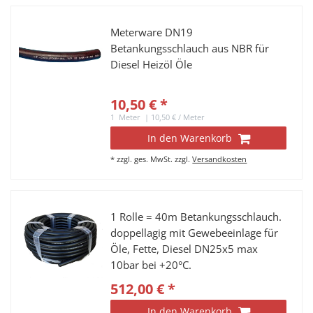
Meterware DN19
Betankungsschlauch aus NBR für
Diesel Heizöl Öle
10,50 € *
1
Meter
| 10,50 € / Meter
In den Warenkorb
*
zzgl. ges. MwSt.
zzgl.
Versandkosten
1 Rolle = 40m Betankungsschlauch.
doppellagig mit Gewebeeinlage für
Öle, Fette, Diesel DN25x5 max
10bar bei +20°C.
512,00 € *
In den Warenkorb