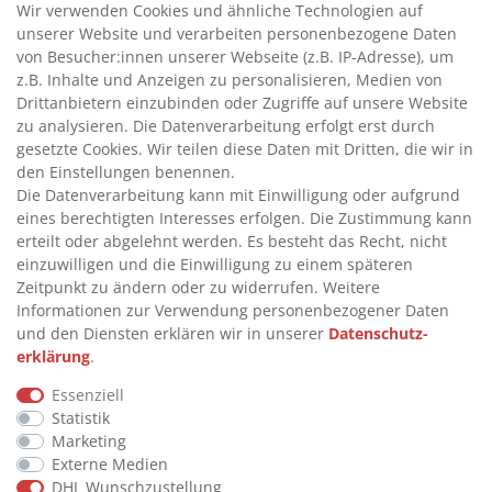
Wir verwenden Cookies und ähnliche Technologien auf
unserer Website und verarbeiten personenbezogene Daten
>
HANDPUMPEN FÜR ÖLE
von Besucher:innen unserer Webseite (z.B. IP-Adresse), um
>
TANKANLAGEN
z.B. Inhalte und Anzeigen zu personalisieren, Medien von
>
ADBLUE® BETANKUNG
Drittanbietern einzubinden oder Zugriffe auf unsere Website
zu analysieren. Die Datenverarbeitung erfolgt erst durch
gesetzte Cookies. Wir teilen diese Daten mit Dritten, die wir in
INFORMATIONEN
den Einstellungen benennen.
Die Datenverarbeitung kann mit Einwilligung oder aufgrund
eines berechtigten Interesses erfolgen. Die Zustimmung kann
>
FAQ
erteilt oder abgelehnt werden. Es besteht das Recht, nicht
einzuwilligen und die Einwilligung zu einem späteren
>
VERTRAG WIDERRUFEN
Zeitpunkt zu ändern oder zu widerrufen. Weitere
>
WIDERRUFSRECHT
Informationen zur Verwendung personenbezogener Daten
und den Diensten erklären wir in unserer
Daten­schutz­
>
WIDERRUFSFORMULAR
erklärung
.
>
IMPRESSUM
Essenziell
>
DATENSCHUTZERKLÄRUNG
Statistik
>
AGB
Marketing
Externe Medien
>
KONTAKT
DHL Wunschzustellung