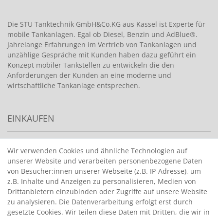
Die STU Tanktechnik GmbH&Co.KG aus Kassel ist Experte für
mobile Tankanlagen. Egal ob Diesel, Benzin und AdBlue®.
Jahrelange Erfahrungen im Vertrieb von Tankanlagen und
unzählige Gespräche mit Kunden haben dazu geführt ein
Konzept mobiler Tankstellen zu entwickeln die den
Anforderungen der Kunden an eine moderne und
wirtschaftliche Tankanlage entsprechen.
EINKAUFEN
>
HANDPUMPEN FÜR BENZIN
Wir verwenden Cookies und ähnliche Technologien auf
unserer Website und verarbeiten personenbezogene Daten
>
HANDPUMPEN FÜR ÖLE
von Besucher:innen unserer Webseite (z.B. IP-Adresse), um
>
TANKANLAGEN
z.B. Inhalte und Anzeigen zu personalisieren, Medien von
>
ADBLUE® BETANKUNG
Drittanbietern einzubinden oder Zugriffe auf unsere Website
zu analysieren. Die Datenverarbeitung erfolgt erst durch
gesetzte Cookies. Wir teilen diese Daten mit Dritten, die wir in