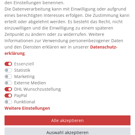
INFORMATIONEN
den Einstellungen benennen.
Die Datenverarbeitung kann mit Einwilligung oder aufgrund
eines berechtigten Interesses erfolgen. Die Zustimmung kann
>
FAQ
erteilt oder abgelehnt werden. Es besteht das Recht, nicht
einzuwilligen und die Einwilligung zu einem späteren
>
VERTRAG WIDERRUFEN
Zeitpunkt zu ändern oder zu widerrufen. Weitere
>
WIDERRUFSRECHT
Informationen zur Verwendung personenbezogener Daten
und den Diensten erklären wir in unserer
Daten­schutz­
>
WIDERRUFSFORMULAR
erklärung
.
>
IMPRESSUM
Essenziell
>
DATENSCHUTZERKLÄRUNG
Statistik
>
AGB
Marketing
Externe Medien
>
KONTAKT
DHL Wunschzustellung
PayPal
Funktional
© Copyright 2026 by STU Tanktechnik
Weitere Einstellungen
Alle Rechte vorbehalten.
Alle akzeptieren
Zahlungsarten
Auswahl akzeptieren