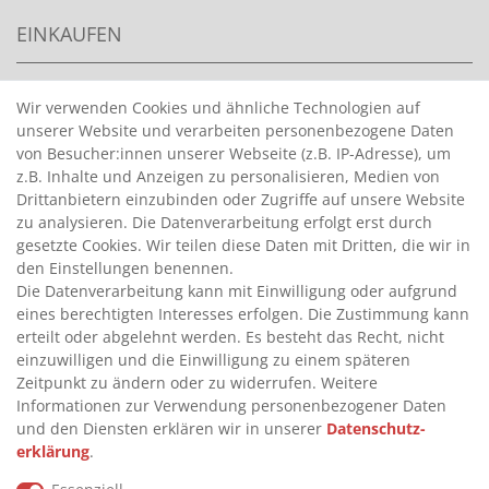
EINKAUFEN
>
HANDPUMPEN FÜR BENZIN
Wir verwenden Cookies und ähnliche Technologien auf
unserer Website und verarbeiten personenbezogene Daten
>
HANDPUMPEN FÜR ÖLE
von Besucher:innen unserer Webseite (z.B. IP-Adresse), um
>
TANKANLAGEN
z.B. Inhalte und Anzeigen zu personalisieren, Medien von
>
ADBLUE® BETANKUNG
Drittanbietern einzubinden oder Zugriffe auf unsere Website
zu analysieren. Die Datenverarbeitung erfolgt erst durch
gesetzte Cookies. Wir teilen diese Daten mit Dritten, die wir in
INFORMATIONEN
den Einstellungen benennen.
Die Datenverarbeitung kann mit Einwilligung oder aufgrund
eines berechtigten Interesses erfolgen. Die Zustimmung kann
>
FAQ
erteilt oder abgelehnt werden. Es besteht das Recht, nicht
einzuwilligen und die Einwilligung zu einem späteren
>
VERTRAG WIDERRUFEN
Zeitpunkt zu ändern oder zu widerrufen. Weitere
>
WIDERRUFSRECHT
Informationen zur Verwendung personenbezogener Daten
und den Diensten erklären wir in unserer
Daten­schutz­
>
WIDERRUFSFORMULAR
erklärung
.
>
IMPRESSUM