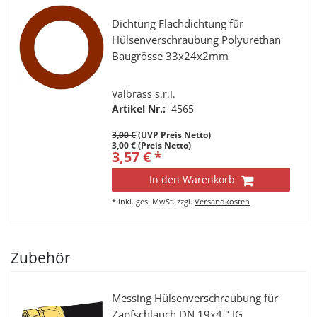
Dichtung Flachdichtung für
Hülsenverschraubung Polyurethan
Baugrösse 33x24x2mm
Valbrass s.r.I.
Artikel Nr.:
4565
3,00 €
(UVP Preis Netto)
3,00 € (Preis Netto)
3,57 € *
In den Warenkorb
*
inkl. ges. MwSt.
zzgl.
Versandkosten
Zubehör
Messing Hülsenverschraubung für
Zapfschlauch DN 19x4 " IG