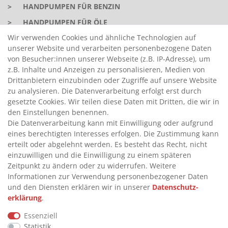
>
HANDPUMPEN FÜR BENZIN
>
HANDPUMPEN FÜR ÖLE
Wir verwenden Cookies und ähnliche Technologien auf
>
TANKANLAGEN
unserer Website und verarbeiten personenbezogene Daten
>
ADBLUE® BETANKUNG
von Besucher:innen unserer Webseite (z.B. IP-Adresse), um
z.B. Inhalte und Anzeigen zu personalisieren, Medien von
Drittanbietern einzubinden oder Zugriffe auf unsere Website
INFORMATIONEN
zu analysieren. Die Datenverarbeitung erfolgt erst durch
gesetzte Cookies. Wir teilen diese Daten mit Dritten, die wir in
den Einstellungen benennen.
>
FAQ
Die Datenverarbeitung kann mit Einwilligung oder aufgrund
>
VERTRAG WIDERRUFEN
eines berechtigten Interesses erfolgen. Die Zustimmung kann
erteilt oder abgelehnt werden. Es besteht das Recht, nicht
>
WIDERRUFSRECHT
einzuwilligen und die Einwilligung zu einem späteren
>
WIDERRUFSFORMULAR
Zeitpunkt zu ändern oder zu widerrufen. Weitere
Informationen zur Verwendung personenbezogener Daten
>
IMPRESSUM
und den Diensten erklären wir in unserer
Daten­schutz­
>
DATENSCHUTZERKLÄRUNG
erklärung
.
>
AGB
Essenziell
>
KONTAKT
Statistik