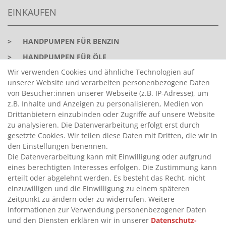
EINKAUFEN
>
HANDPUMPEN FÜR BENZIN
>
HANDPUMPEN FÜR ÖLE
Wir verwenden Cookies und ähnliche Technologien auf
>
TANKANLAGEN
unserer Website und verarbeiten personenbezogene Daten
>
ADBLUE® BETANKUNG
von Besucher:innen unserer Webseite (z.B. IP-Adresse), um
z.B. Inhalte und Anzeigen zu personalisieren, Medien von
Drittanbietern einzubinden oder Zugriffe auf unsere Website
INFORMATIONEN
zu analysieren. Die Datenverarbeitung erfolgt erst durch
gesetzte Cookies. Wir teilen diese Daten mit Dritten, die wir in
den Einstellungen benennen.
>
FAQ
Die Datenverarbeitung kann mit Einwilligung oder aufgrund
>
VERTRAG WIDERRUFEN
eines berechtigten Interesses erfolgen. Die Zustimmung kann
erteilt oder abgelehnt werden. Es besteht das Recht, nicht
>
WIDERRUFSRECHT
einzuwilligen und die Einwilligung zu einem späteren
>
WIDERRUFSFORMULAR
Zeitpunkt zu ändern oder zu widerrufen. Weitere
Informationen zur Verwendung personenbezogener Daten
>
IMPRESSUM
und den Diensten erklären wir in unserer
Daten­schutz­