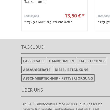
Tankautomat
13,50 € *
UVP 19,80 €
UVP 313,
*
zzgl. ges. MwSt.
zzgl.
Versandkosten
*
zzgl. g
TAGCLOUD
FASSREGALE
HANDPUMPEN
LAGERTECHNIK
ABSAUGGERÄTE
DIESEL BETANKUNG
ABSCHMIERTECHNIK - FETTVERSORGUNG
ÜBER UNS
Die STU Tanktechnik GmbH&Co.KG aus Kassel ist
Experte für mobile Tankanlagen. Egal ob Diesel,