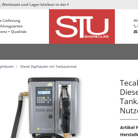
und Lager bleiben in der Hafenstrasse 76, 34125 Kassel ***
e Lieferung
Hi
ahlungsarten
enz + Qualität
apfsäulen
Diesel Zapfsäulen mit Tankautomat
Teca
Dies
Tank
Nutz
Artikel N
Herstell