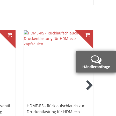
Händleranfrage
ventil
HDME-RS - Rücklaufschlauch zur
HDM-E
ng
Druckentlastung für HDM-eco
Ansch