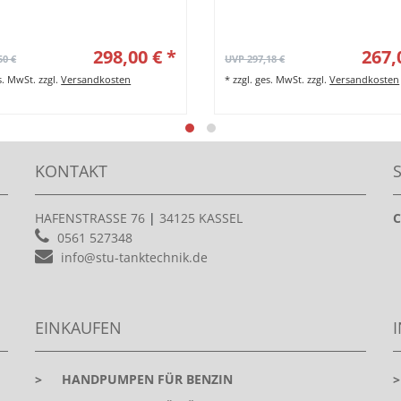
298,00 € *
267,
50 €
UVP 297,18 €
es. MwSt.
zzgl.
Versandkosten
*
zzgl. ges. MwSt.
zzgl.
Versandkosten
KONTAKT
HAFENSTRASSE 76
|
34125 KASSEL
C
0561 527348
info@stu-tanktechnik.de
EINKAUFEN
>
HANDPUMPEN FÜR BENZIN