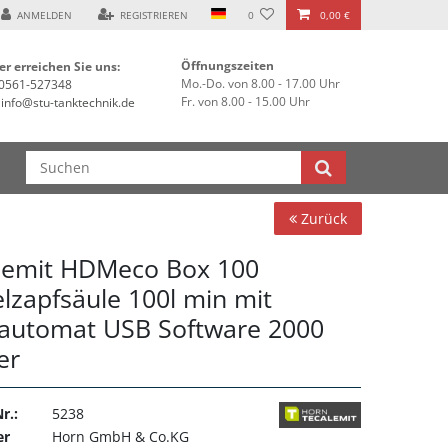
ANMELDEN
REGISTRIEREN
0
0,00 €
Öffnungszeiten
er erreichen Sie uns:
Mo.-Do. von 8.00 - 17.00 Uhr
0561-527348
Fr. von 8.00 - 15.00 Uhr
info@stu-tanktechnik.de
Zurück
lemit HDMeco Box 100
elzapfsäule 100l min mit
automat USB Software 2000
er
r.:
5238
er
Horn GmbH & Co.KG