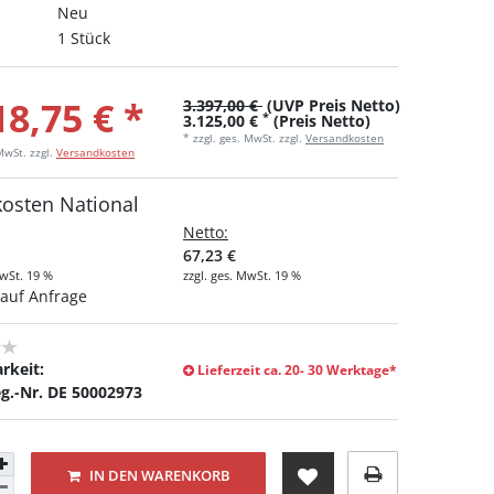
Neu
1 Stück
18,75 € *
3.397,00 €
(UVP Preis Netto)
*
3.125,00 €
(Preis Netto)
* zzgl. ges. MwSt. zzgl.
Versandkosten
 MwSt.
zzgl.
Versandkosten
kosten National
Netto:
67,23 €
MwSt. 19 %
zzgl. ges. MwSt. 19 %
auf Anfrage
rkeit:
Lieferzeit ca. 20- 30 Werktage*
g.-Nr. DE 50002973
IN DEN WARENKORB