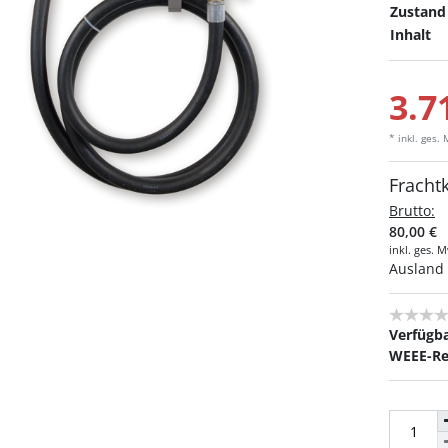
Zustand
Inhalt
3.7
* inkl. ges.
Fracht
Brutto:
80,00 €
inkl. ges. 
Ausland 
Verfügba
WEEE-Re