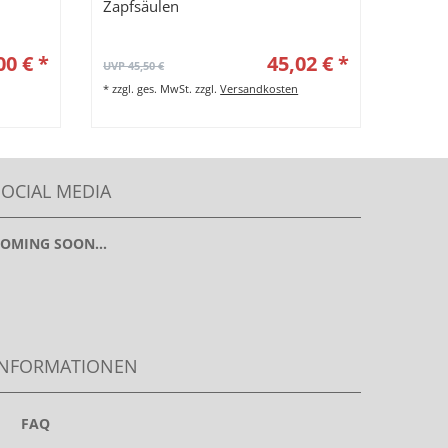
Zapfsäulen
Serie
00 € *
45,02 € *
320,
UVP 45,50 €
*
zzgl. g
*
zzgl. ges. MwSt.
zzgl.
Versandkosten
SOCIAL MEDIA
OMING SOON...
INFORMATIONEN
>
FAQ