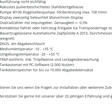
Ausführung nicht eichfähig
Robustes pulverbeschichtetes Stahlblechgehäuse
Pumpe W100 Flügelzellenpumpe, Förderleistung max. 100 l/min
Display zweizeilig beleuchtet Monochrom-Display
Ovalradzähler mit Impulsgeber, Genauigkeit +- 0,5%
Kontaktlose Fahrer oder Fahrzeug Freigabe via Transpondertags o
Bauartzugelassene Automatische Zapfpistole A 2015, Durchmesse
geeignet)
DN25, 4m Abgabeschlauch
Mediumtemperatur
-10 - +35 °C
Umgebungstemperatur
-20 - +55 °C
TRbF-konform, inkl. Tropfwanne und Leckageüberwachung
Tankautomat mit PC-Software (2.000 Nutzer)
Tankdatenspeicher für bis zu 10.000 Abgabedatensätze
tieren Sie uns wenn Sie Fragen zur Installation oder weiterem Zub
terstützen Sie gerne mit unserer über 20 jährigen Erfahrung und 