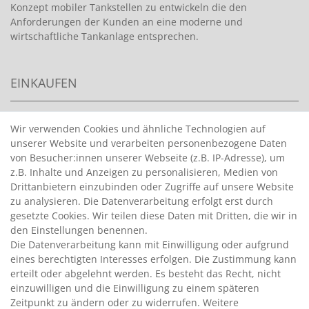
Konzept mobiler Tankstellen zu entwickeln die den
Anforderungen der Kunden an eine moderne und
wirtschaftliche Tankanlage entsprechen.
EINKAUFEN
>
HANDPUMPEN FÜR BENZIN
Wir verwenden Cookies und ähnliche Technologien auf
unserer Website und verarbeiten personenbezogene Daten
>
HANDPUMPEN FÜR ÖLE
von Besucher:innen unserer Webseite (z.B. IP-Adresse), um
>
TANKANLAGEN
z.B. Inhalte und Anzeigen zu personalisieren, Medien von
>
ADBLUE® BETANKUNG
Drittanbietern einzubinden oder Zugriffe auf unsere Website
zu analysieren. Die Datenverarbeitung erfolgt erst durch
gesetzte Cookies. Wir teilen diese Daten mit Dritten, die wir in
INFORMATIONEN
den Einstellungen benennen.
Die Datenverarbeitung kann mit Einwilligung oder aufgrund
eines berechtigten Interesses erfolgen. Die Zustimmung kann
>
FAQ
erteilt oder abgelehnt werden. Es besteht das Recht, nicht
einzuwilligen und die Einwilligung zu einem späteren
>
VERTRAG WIDERRUFEN
Zeitpunkt zu ändern oder zu widerrufen. Weitere