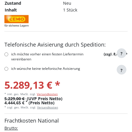
Zustand
Neu
Inhalt
1 Stück
Telefonische Avisierung durch Spedition:
?
ich möchte vorher einen festen Liefertermin
(zzgl. 8,40 €)
*
vereinbaren
ich wünsche keine telefonische Avisierung
?
5.289,13 € *
* inkl. ges. MwSt.
zzgl.
Versandkosten
5.229,00 €
(UVP Preis Netto)
*
4.444,65 €
(Preis Netto)
* zzgl. ges. MwSt. zzgl.
Versandkosten
Frachtkosten National
Brutto: