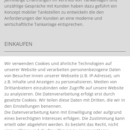
unzählige Gespräche mit Kunden haben dazu geführt ein
Konzept mobiler Tankstellen zu entwickeln die den
Anforderungen der Kunden an eine moderne und
wirtschaftliche Tankanlage entsprechen.
EINKAUFEN
>
HANDPUMPEN FÜR BENZIN
Wir verwenden Cookies und ähnliche Technologien auf
unserer Website und verarbeiten personenbezogene Daten
>
HANDPUMPEN FÜR ÖLE
von Besucher:innen unserer Webseite (z.B. IP-Adresse), um
>
TANKANLAGEN
z.B. Inhalte und Anzeigen zu personalisieren, Medien von
>
ADBLUE® BETANKUNG
Drittanbietern einzubinden oder Zugriffe auf unsere Website
zu analysieren. Die Datenverarbeitung erfolgt erst durch
gesetzte Cookies. Wir teilen diese Daten mit Dritten, die wir in
INFORMATIONEN
den Einstellungen benennen.
Die Datenverarbeitung kann mit Einwilligung oder aufgrund
eines berechtigten Interesses erfolgen. Die Zustimmung kann
>
FAQ
erteilt oder abgelehnt werden. Es besteht das Recht, nicht