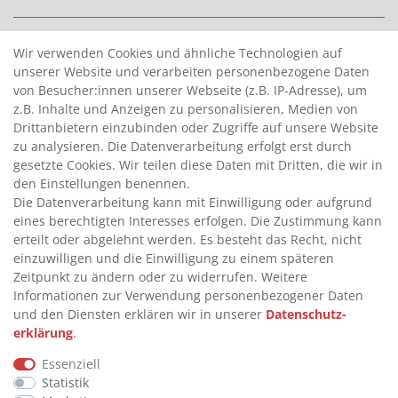
>
HANDPUMPEN FÜR BENZIN
Wir verwenden Cookies und ähnliche Technologien auf
unserer Website und verarbeiten personenbezogene Daten
>
HANDPUMPEN FÜR ÖLE
von Besucher:innen unserer Webseite (z.B. IP-Adresse), um
>
TANKANLAGEN
z.B. Inhalte und Anzeigen zu personalisieren, Medien von
>
ADBLUE® BETANKUNG
Drittanbietern einzubinden oder Zugriffe auf unsere Website
zu analysieren. Die Datenverarbeitung erfolgt erst durch
gesetzte Cookies. Wir teilen diese Daten mit Dritten, die wir in
INFORMATIONEN
den Einstellungen benennen.
Die Datenverarbeitung kann mit Einwilligung oder aufgrund
eines berechtigten Interesses erfolgen. Die Zustimmung kann
>
FAQ
erteilt oder abgelehnt werden. Es besteht das Recht, nicht
einzuwilligen und die Einwilligung zu einem späteren
>
VERTRAG WIDERRUFEN
Zeitpunkt zu ändern oder zu widerrufen. Weitere
>
WIDERRUFSRECHT
Informationen zur Verwendung personenbezogener Daten
und den Diensten erklären wir in unserer
Daten­schutz­
>
WIDERRUFSFORMULAR
erklärung
.
>
IMPRESSUM
Essenziell
>
DATENSCHUTZERKLÄRUNG
Statistik