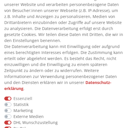
unserer Website und verarbeiten personenbezogene Daten
>
HANDPUMPEN FÜR ÖLE
von Besucher:innen unserer Webseite (z.B. IP-Adresse), um
>
TANKANLAGEN
z.B. Inhalte und Anzeigen zu personalisieren, Medien von
>
ADBLUE® BETANKUNG
Drittanbietern einzubinden oder Zugriffe auf unsere Website
zu analysieren. Die Datenverarbeitung erfolgt erst durch
gesetzte Cookies. Wir teilen diese Daten mit Dritten, die wir in
INFORMATIONEN
den Einstellungen benennen.
Die Datenverarbeitung kann mit Einwilligung oder aufgrund
eines berechtigten Interesses erfolgen. Die Zustimmung kann
>
FAQ
erteilt oder abgelehnt werden. Es besteht das Recht, nicht
einzuwilligen und die Einwilligung zu einem späteren
>
VERTRAG WIDERRUFEN
Zeitpunkt zu ändern oder zu widerrufen. Weitere
>
WIDERRUFSRECHT
Informationen zur Verwendung personenbezogener Daten
und den Diensten erklären wir in unserer
Daten­schutz­
>
WIDERRUFSFORMULAR
erklärung
.
>
IMPRESSUM
Essenziell
>
DATENSCHUTZERKLÄRUNG
Statistik
>
AGB
Marketing
Externe Medien
>
KONTAKT
DHL Wunschzustellung