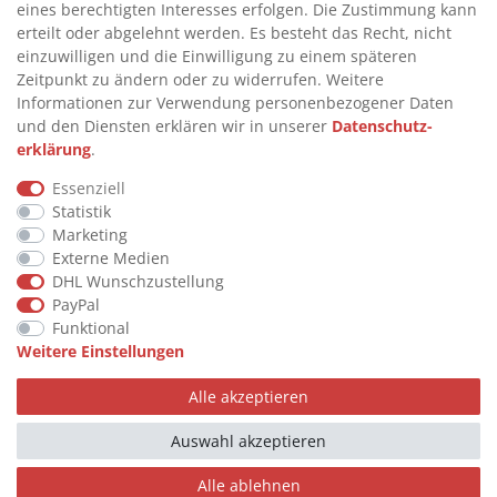
eines berechtigten Interesses erfolgen. Die Zustimmung kann
>
FAQ
erteilt oder abgelehnt werden. Es besteht das Recht, nicht
einzuwilligen und die Einwilligung zu einem späteren
>
VERTRAG WIDERRUFEN
Zeitpunkt zu ändern oder zu widerrufen. Weitere
>
WIDERRUFSRECHT
Informationen zur Verwendung personenbezogener Daten
und den Diensten erklären wir in unserer
Daten­schutz­
>
WIDERRUFSFORMULAR
erklärung
.
>
IMPRESSUM
Essenziell
>
DATENSCHUTZERKLÄRUNG
Statistik
>
AGB
Marketing
Externe Medien
>
KONTAKT
DHL Wunschzustellung
PayPal
Funktional
© Copyright 2026 by STU Tanktechnik
Weitere Einstellungen
Alle Rechte vorbehalten.
Alle akzeptieren
Zahlungsarten
Auswahl akzeptieren
Alle ablehnen