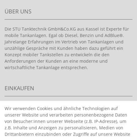
ÜBER UNS
Die STU Tanktechnik GmbH&Co.KG aus Kassel ist Experte für
mobile Tankanlagen. Egal ob Diesel, Benzin und AdBlue®.
Jahrelange Erfahrungen im Vertrieb von Tankanlagen und
unzählige Gespräche mit Kunden haben dazu geführt ein
Konzept mobiler Tankstellen zu entwickeln die den
Anforderungen der Kunden an eine moderne und
wirtschaftliche Tankanlage entsprechen.
EINKAUFEN
>
HANDPUMPEN FÜR BENZIN
Wir verwenden Cookies und ähnliche Technologien auf
unserer Website und verarbeiten personenbezogene Daten
>
HANDPUMPEN FÜR ÖLE
von Besucher:innen unserer Webseite (z.B. IP-Adresse), um
>
TANKANLAGEN
z.B. Inhalte und Anzeigen zu personalisieren, Medien von
>
ADBLUE® BETANKUNG
Drittanbietern einzubinden oder Zugriffe auf unsere Website