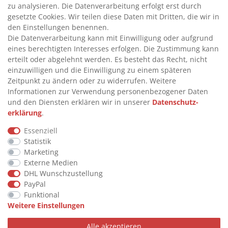
zu analysieren. Die Datenverarbeitung erfolgt erst durch
gesetzte Cookies. Wir teilen diese Daten mit Dritten, die wir in
INFORMATIONEN
den Einstellungen benennen.
Die Datenverarbeitung kann mit Einwilligung oder aufgrund
eines berechtigten Interesses erfolgen. Die Zustimmung kann
>
FAQ
erteilt oder abgelehnt werden. Es besteht das Recht, nicht
einzuwilligen und die Einwilligung zu einem späteren
>
VERTRAG WIDERRUFEN
Zeitpunkt zu ändern oder zu widerrufen. Weitere
>
WIDERRUFSRECHT
Informationen zur Verwendung personenbezogener Daten
und den Diensten erklären wir in unserer
Daten­schutz­
>
WIDERRUFSFORMULAR
erklärung
.
>
IMPRESSUM
Essenziell
>
DATENSCHUTZERKLÄRUNG
Statistik
>
AGB
Marketing
Externe Medien
>
KONTAKT
DHL Wunschzustellung
PayPal
Funktional
© Copyright 2026 by STU Tanktechnik
Weitere Einstellungen
Alle Rechte vorbehalten.
Alle akzeptieren