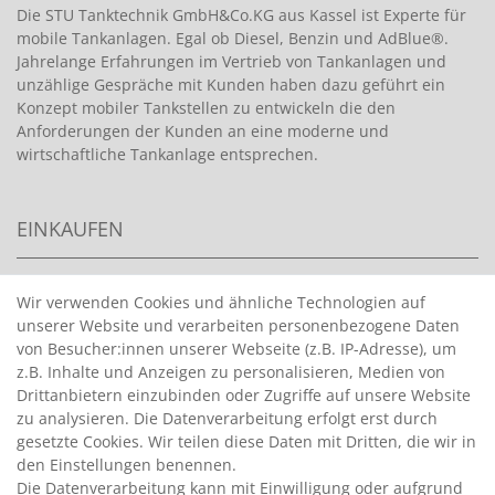
Die STU Tanktechnik GmbH&Co.KG aus Kassel ist Experte für
mobile Tankanlagen. Egal ob Diesel, Benzin und AdBlue®.
Jahrelange Erfahrungen im Vertrieb von Tankanlagen und
unzählige Gespräche mit Kunden haben dazu geführt ein
Konzept mobiler Tankstellen zu entwickeln die den
Anforderungen der Kunden an eine moderne und
wirtschaftliche Tankanlage entsprechen.
EINKAUFEN
>
HANDPUMPEN FÜR BENZIN
Wir verwenden Cookies und ähnliche Technologien auf
unserer Website und verarbeiten personenbezogene Daten
>
HANDPUMPEN FÜR ÖLE
von Besucher:innen unserer Webseite (z.B. IP-Adresse), um
>
TANKANLAGEN
z.B. Inhalte und Anzeigen zu personalisieren, Medien von
>
ADBLUE® BETANKUNG
Drittanbietern einzubinden oder Zugriffe auf unsere Website
zu analysieren. Die Datenverarbeitung erfolgt erst durch
gesetzte Cookies. Wir teilen diese Daten mit Dritten, die wir in
INFORMATIONEN
den Einstellungen benennen.
Die Datenverarbeitung kann mit Einwilligung oder aufgrund