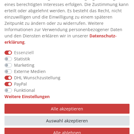
eines berechtigten Interesses erfolgen. Die Zustimmung kann
>
FAQ
erteilt oder abgelehnt werden. Es besteht das Recht, nicht
einzuwilligen und die Einwilligung zu einem späteren
>
VERTRAG WIDERRUFEN
Zeitpunkt zu ändern oder zu widerrufen. Weitere
>
WIDERRUFSRECHT
Informationen zur Verwendung personenbezogener Daten
und den Diensten erklären wir in unserer
Daten­schutz­
>
WIDERRUFSFORMULAR
erklärung
.
>
IMPRESSUM
Essenziell
>
DATENSCHUTZERKLÄRUNG
Statistik
>
AGB
Marketing
Externe Medien
>
KONTAKT
DHL Wunschzustellung
PayPal
Funktional
© Copyright 2026 by STU Tanktechnik
Weitere Einstellungen
Alle Rechte vorbehalten.
Alle akzeptieren
Zahlungsarten
Auswahl akzeptieren
Alle ablehnen