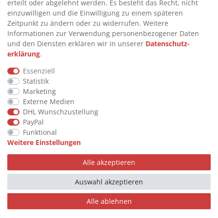
>
FAQ
erteilt oder abgelehnt werden. Es besteht das Recht, nicht
einzuwilligen und die Einwilligung zu einem späteren
>
VERTRAG WIDERRUFEN
Zeitpunkt zu ändern oder zu widerrufen. Weitere
>
WIDERRUFSRECHT
Informationen zur Verwendung personenbezogener Daten
und den Diensten erklären wir in unserer
Daten­schutz­
>
WIDERRUFSFORMULAR
erklärung
.
>
IMPRESSUM
Essenziell
>
DATENSCHUTZERKLÄRUNG
Statistik
>
AGB
Marketing
Externe Medien
>
KONTAKT
DHL Wunschzustellung
PayPal
Funktional
© Copyright 2026 by STU Tanktechnik
Weitere Einstellungen
Alle Rechte vorbehalten.
Alle akzeptieren
Zahlungsarten
Auswahl akzeptieren
Alle ablehnen