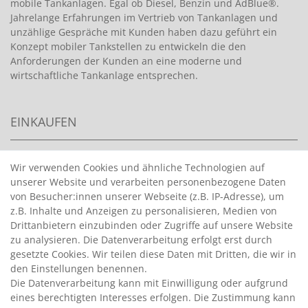
mobile Tankanlagen. Egal ob Diesel, Benzin und AdBlue®.
Jahrelange Erfahrungen im Vertrieb von Tankanlagen und
unzählige Gespräche mit Kunden haben dazu geführt ein
Konzept mobiler Tankstellen zu entwickeln die den
Anforderungen der Kunden an eine moderne und
wirtschaftliche Tankanlage entsprechen.
EINKAUFEN
>
HANDPUMPEN FÜR BENZIN
Wir verwenden Cookies und ähnliche Technologien auf
unserer Website und verarbeiten personenbezogene Daten
>
HANDPUMPEN FÜR ÖLE
von Besucher:innen unserer Webseite (z.B. IP-Adresse), um
>
TANKANLAGEN
z.B. Inhalte und Anzeigen zu personalisieren, Medien von
>
ADBLUE® BETANKUNG
Drittanbietern einzubinden oder Zugriffe auf unsere Website
zu analysieren. Die Datenverarbeitung erfolgt erst durch
gesetzte Cookies. Wir teilen diese Daten mit Dritten, die wir in
INFORMATIONEN
den Einstellungen benennen.
Die Datenverarbeitung kann mit Einwilligung oder aufgrund
eines berechtigten Interesses erfolgen. Die Zustimmung kann