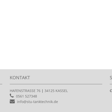
KONTAKT
HAFENSTRASSE 76
|
34125 KASSEL
C
0561 527348
info@stu-tanktechnik.de