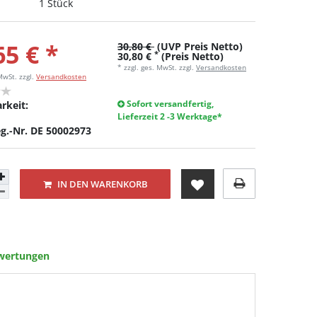
1 Stück
65 € *
30,80 €
(UVP Preis Netto)
*
30,80 €
(Preis Netto)
* zzgl. ges. MwSt. zzgl.
Versandkosten
 MwSt.
zzgl.
Versandkosten
Sofort versandfertig,
rkeit:
Lieferzeit 2 -3 Werktage*
g.-Nr. DE 50002973
IN DEN WARENKORB
wertungen