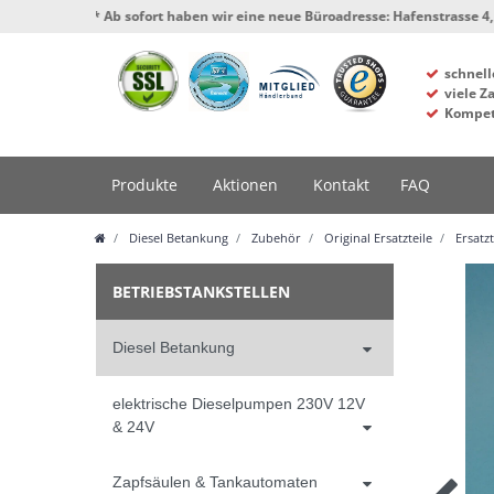
*** Ab sofort haben wir eine neue Büroadresse: Hafenstrasse 4, 34125 Kas
schnell
viele Z
Kompet
Produkte
Aktionen
Kontakt
FAQ
Diesel Betankung
Zubehör
Original Ersatzteile
Ersatz
BETRIEBSTANKSTELLEN
Diesel Betankung
elektrische Dieselpumpen 230V 12V
& 24V
Zapfsäulen & Tankautomaten