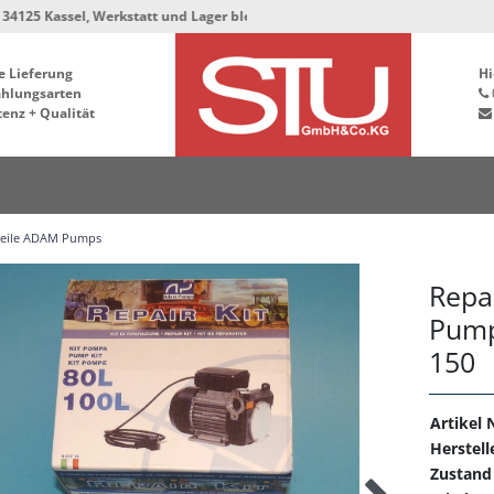
sel, Werkstatt und Lager bleiben in der Hafenstrasse 76, 34125 Kassel ***
e Lieferung
Hi
ahlungsarten
enz + Qualität
teile ADAM Pumps
Repa
Pump
150
Artikel N
Herstell
Zustand