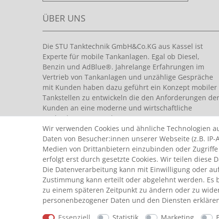
ÜBER UNS
Die STU Tanktechnik GmbH&Co.KG aus Kassel ist
Experte für mobile Tankanlagen. Egal ob Diesel,
Benzin und AdBlue®. Jahrelange Erfahrungen im
Vertrieb von Tankanlagen und unzählige Gespräche
mit Kunden haben dazu geführt ein Konzept mobiler
Tankstellen zu entwickeln die den Anforderungen de
Kunden an eine moderne und wirtschaftliche
Tankanlage entsprechen.
Wir verwenden Cookies und ähnliche Technologien a
Daten von Besucher:innen unserer Webseite (z.B. IP-A
Medien von Drittanbietern einzubinden oder Zugriffe
erfolgt erst durch gesetzte Cookies. Wir teilen diese 
Die Datenverarbeitung kann mit Einwilligung oder auf
Zustimmung kann erteilt oder abgelehnt werden. Es be
© Copyright 2026 by STU Tanktechnik
zu einem späteren Zeitpunkt zu ändern oder zu wide
Alle Rechte vorbehalten.
personenbezogener Daten und den Diensten erklären
Essenziell
Statistik
Marketing