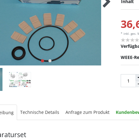
Inhalt
36,
* inkl. ges.
Verfügba
WEEE-Re
Technische Details
Anfrage zum Produkt
Kundenbe
eibung
raturset