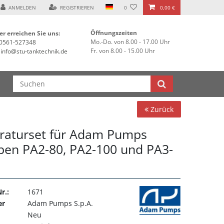
ANMELDEN
REGISTRIEREN
0
0,00 €
Öffnungszeiten
er erreichen Sie uns:
Mo.-Do. von 8.00 - 17.00 Uhr
0561-527348
Fr. von 8.00 - 15.00 Uhr
info@stu-tanktechnik.de
Zurück
raturset für Adam Pumps
en PA2-80, PA2-100 und PA3-
r.:
1671
er
Adam Pumps S.p.A.
Neu