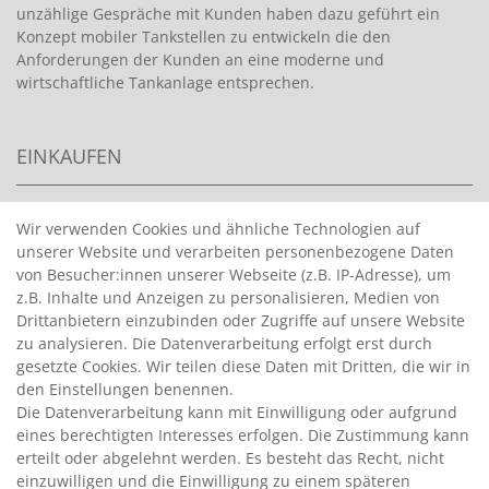
unzählige Gespräche mit Kunden haben dazu geführt ein
Konzept mobiler Tankstellen zu entwickeln die den
Anforderungen der Kunden an eine moderne und
wirtschaftliche Tankanlage entsprechen.
EINKAUFEN
>
HANDPUMPEN FÜR BENZIN
Wir verwenden Cookies und ähnliche Technologien auf
unserer Website und verarbeiten personenbezogene Daten
>
HANDPUMPEN FÜR ÖLE
von Besucher:innen unserer Webseite (z.B. IP-Adresse), um
>
TANKANLAGEN
z.B. Inhalte und Anzeigen zu personalisieren, Medien von
>
ADBLUE® BETANKUNG
Drittanbietern einzubinden oder Zugriffe auf unsere Website
zu analysieren. Die Datenverarbeitung erfolgt erst durch
gesetzte Cookies. Wir teilen diese Daten mit Dritten, die wir in
INFORMATIONEN
den Einstellungen benennen.
Die Datenverarbeitung kann mit Einwilligung oder aufgrund
eines berechtigten Interesses erfolgen. Die Zustimmung kann
>
FAQ
erteilt oder abgelehnt werden. Es besteht das Recht, nicht
einzuwilligen und die Einwilligung zu einem späteren
>
VERTRAG WIDERRUFEN