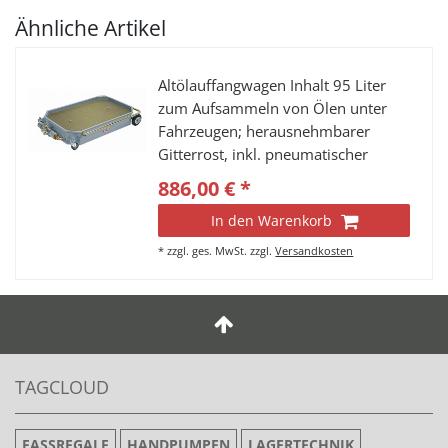
Ähnliche Artikel
Altölauffangwagen Inhalt 95 Liter
zum Aufsammeln von Ölen unter
Fahrzeugen; herausnehmbarer
Gitterrost, inkl. pneumatischer
Pumpe 1:1; 1130x725x200 mm
886,00 € *
(LxBxH), klappbare Griffstange
In den Warenkorb
*
zzgl. ges. MwSt.
zzgl.
Versandkosten
TAGCLOUD
FASSREGALE
HANDPUMPEN
LAGERTECHNIK