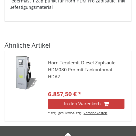
Federmast 1 Zapfpunkt für Horn HDM Pro Zapfsäule, inkl.
Befestigungsmaterial
Ähnliche Artikel
Horn Tecalemit Diesel Zapfsäule
HDM080 Pro mit Tankautomat
HDA2
6.857,50 € *
In den Warenkorb
*
zzgl. ges. MwSt.
zzgl.
Versandkosten