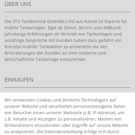
ÜBER UNS
Die STU Tanktechnik GmbH&Co.KG aus Kassel ist Experte für
mobile Tankanlagen. Egal ob Diesel, Benzin und AdBlue®.
Jahrelange Erfahrungen im Vertrieb von Tankanlagen und
unzählige Gespräche mit Kunden haben dazu geführt ein
Konzept mobiler Tankstellen zu entwickeln die den
Anforderungen der Kunden an eine moderne und
wirtschaftliche Tankanlage entsprechen.
EINKAUFEN
>
HANDPUMPEN FÜR BENZIN
Wir verwenden Cookies und ähnliche Technologien auf
unserer Website und verarbeiten personenbezogene Daten
>
HANDPUMPEN FÜR ÖLE
von Besucher:innen unserer Webseite (z.B. IP-Adresse), um
>
TANKANLAGEN
z.B. Inhalte und Anzeigen zu personalisieren, Medien von
>
ADBLUE® BETANKUNG
Drittanbietern einzubinden oder Zugriffe auf unsere Website
zu analysieren. Die Datenverarbeitung erfolgt erst durch