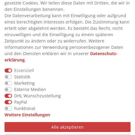
gesetzte Cookies. Wir teilen diese Daten mit Dritten, die wir in
INFORMATIONEN
den Einstellungen benennen.
Die Datenverarbeitung kann mit Einwilligung oder aufgrund
eines berechtigten Interesses erfolgen. Die Zustimmung kann
>
FAQ
erteilt oder abgelehnt werden. Es besteht das Recht, nicht
einzuwilligen und die Einwilligung zu einem späteren
>
VERTRAG WIDERRUFEN
Zeitpunkt zu ändern oder zu widerrufen. Weitere
>
WIDERRUFSRECHT
Informationen zur Verwendung personenbezogener Daten
und den Diensten erklären wir in unserer
Daten­schutz­
>
WIDERRUFSFORMULAR
erklärung
.
>
IMPRESSUM
Essenziell
>
DATENSCHUTZERKLÄRUNG
Statistik
>
AGB
Marketing
Externe Medien
>
KONTAKT
DHL Wunschzustellung
PayPal
Funktional
© Copyright 2026 by STU Tanktechnik
Weitere Einstellungen
Alle Rechte vorbehalten.
Alle akzeptieren
Zahlungsarten