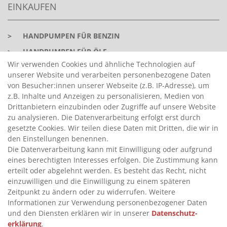
EINKAUFEN
>
HANDPUMPEN FÜR BENZIN
>
HANDPUMPEN FÜR ÖLE
Wir verwenden Cookies und ähnliche Technologien auf
>
TANKANLAGEN
unserer Website und verarbeiten personenbezogene Daten
>
ADBLUE® BETANKUNG
von Besucher:innen unserer Webseite (z.B. IP-Adresse), um
z.B. Inhalte und Anzeigen zu personalisieren, Medien von
Drittanbietern einzubinden oder Zugriffe auf unsere Website
INFORMATIONEN
zu analysieren. Die Datenverarbeitung erfolgt erst durch
gesetzte Cookies. Wir teilen diese Daten mit Dritten, die wir in
den Einstellungen benennen.
>
FAQ
Die Datenverarbeitung kann mit Einwilligung oder aufgrund
>
eines berechtigten Interesses erfolgen. Die Zustimmung kann
VERTRAG WIDERRUFEN
erteilt oder abgelehnt werden. Es besteht das Recht, nicht
>
WIDERRUFSRECHT
einzuwilligen und die Einwilligung zu einem späteren
>
WIDERRUFSFORMULAR
Zeitpunkt zu ändern oder zu widerrufen. Weitere
Informationen zur Verwendung personenbezogener Daten
>
IMPRESSUM
und den Diensten erklären wir in unserer
Daten­schutz­
>
DATENSCHUTZERKLÄRUNG
erklärung
.