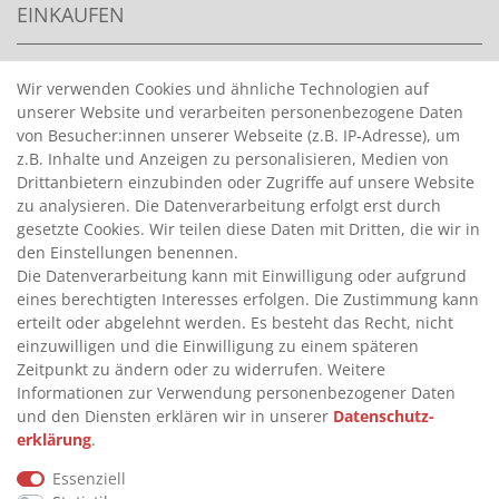
EINKAUFEN
>
HANDPUMPEN FÜR BENZIN
Wir verwenden Cookies und ähnliche Technologien auf
unserer Website und verarbeiten personenbezogene Daten
>
HANDPUMPEN FÜR ÖLE
von Besucher:innen unserer Webseite (z.B. IP-Adresse), um
>
TANKANLAGEN
z.B. Inhalte und Anzeigen zu personalisieren, Medien von
>
ADBLUE® BETANKUNG
Drittanbietern einzubinden oder Zugriffe auf unsere Website
zu analysieren. Die Datenverarbeitung erfolgt erst durch
gesetzte Cookies. Wir teilen diese Daten mit Dritten, die wir in
INFORMATIONEN
den Einstellungen benennen.
Die Datenverarbeitung kann mit Einwilligung oder aufgrund
eines berechtigten Interesses erfolgen. Die Zustimmung kann
>
FAQ
erteilt oder abgelehnt werden. Es besteht das Recht, nicht
einzuwilligen und die Einwilligung zu einem späteren
>
VERTRAG WIDERRUFEN
Zeitpunkt zu ändern oder zu widerrufen. Weitere
>
WIDERRUFSRECHT
Informationen zur Verwendung personenbezogener Daten
und den Diensten erklären wir in unserer
Daten­schutz­
>
WIDERRUFSFORMULAR
erklärung
.
>
IMPRESSUM
Essenziell
>
DATENSCHUTZERKLÄRUNG