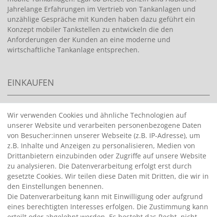
Jahrelange Erfahrungen im Vertrieb von Tankanlagen und
unzählige Gespräche mit Kunden haben dazu geführt ein
Konzept mobiler Tankstellen zu entwickeln die den
Anforderungen der Kunden an eine moderne und
wirtschaftliche Tankanlage entsprechen.
EINKAUFEN
>
HANDPUMPEN FÜR BENZIN
Wir verwenden Cookies und ähnliche Technologien auf
unserer Website und verarbeiten personenbezogene Daten
>
HANDPUMPEN FÜR ÖLE
von Besucher:innen unserer Webseite (z.B. IP-Adresse), um
>
TANKANLAGEN
z.B. Inhalte und Anzeigen zu personalisieren, Medien von
>
ADBLUE® BETANKUNG
Drittanbietern einzubinden oder Zugriffe auf unsere Website
zu analysieren. Die Datenverarbeitung erfolgt erst durch
gesetzte Cookies. Wir teilen diese Daten mit Dritten, die wir in
INFORMATIONEN
den Einstellungen benennen.
Die Datenverarbeitung kann mit Einwilligung oder aufgrund
eines berechtigten Interesses erfolgen. Die Zustimmung kann
>
FAQ
erteilt oder abgelehnt werden. Es besteht das Recht, nicht