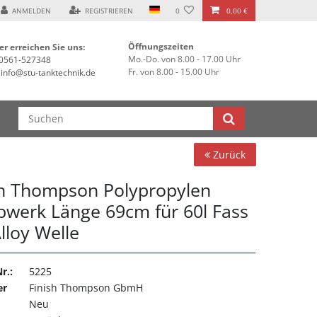
*
ANMELDEN
REGISTRIEREN
0
0,00 €
Öffnungszeiten
er erreichen Sie uns:
Mo.-Do. von 8.00 - 17.00 Uhr
0561-527348
Fr. von 8.00 - 15.00 Uhr
info@stu-tanktechnik.de
Zurück
sh Thompson Polypropylen
werk Länge 69cm für 60l Fass
lloy Welle
r.:
5225
er
Finish Thompson GbmH
Neu