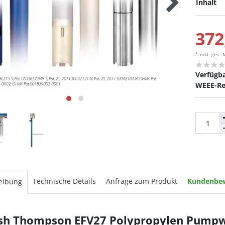
Inhalt
372
* inkl. ges.
Verfügba
WEEE-Re
Technische Details
Anfrage zum Produkt
Kundenbe
eibung
ish Thompson EFV27 Polypropylen Pumpw