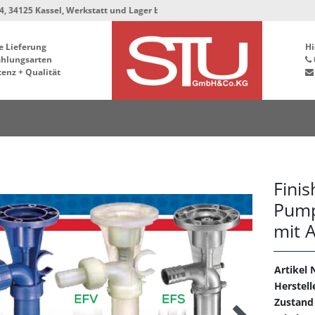
assel, Werkstatt und Lager bleiben in der Hafenstrasse 76, 34125 Kassel **
e Lieferung
Hi
ahlungsarten
enz + Qualität
Fini
Pump
mit A
Artikel N
Herstell
Zustand