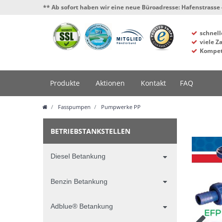
*** Ab sofort haben wir eine neue Büroadresse: Hafenstrasse 4, 34125 K
schnell
viele Z
Kompet
Produkte
Aktionen
Kontakt
FAQ
Fasspumpen
Pumpwerke PP
BETRIEBSTANKSTELLEN
Diesel Betankung
Benzin Betankung
Adblue® Betankung