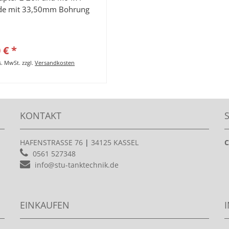
de mit 33,50mm Bohrung
 € *
es. MwSt.
zzgl.
Versandkosten
KONTAKT
HAFENSTRASSE 76
|
34125 KASSEL
C
0561 527348
info@stu-tanktechnik.de
EINKAUFEN