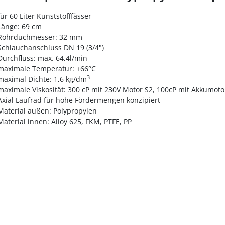
für 60 Liter Kunststofffässer
Länge: 69 cm
Rohrduchmesser: 32 mm
Schlauchanschluss DN 19 (3/4")
Durchfluss: max. 64,4l/min
maximale Temperatur: +66°C
3
maximal Dichte: 1,6 kg/dm
maximale Viskosität: 300 cP mit 230V Motor S2, 100cP mit Akkumoto
Axial Laufrad für hohe Fördermengen konzipiert
Material außen: Polypropylen
Material innen: Alloy 625, FKM, PTFE, PP