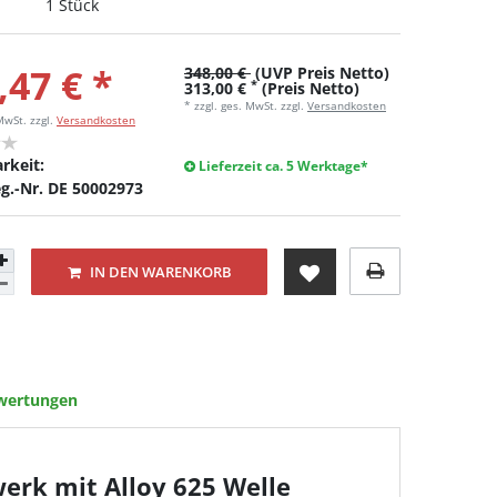
1 Stück
,47 € *
348,00 €
(UVP Preis Netto)
*
313,00 €
(Preis Netto)
* zzgl. ges. MwSt. zzgl.
Versandkosten
 MwSt.
zzgl.
Versandkosten
rkeit:
Lieferzeit ca. 5 Werktage*
g.-Nr. DE 50002973
IN DEN WARENKORB
wertungen
erk mit Alloy 625 Welle