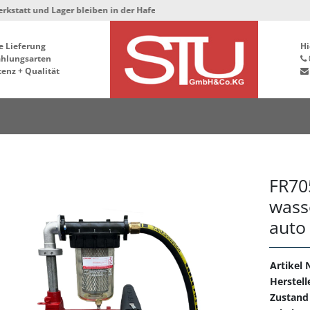
nd Lager bleiben in der Hafenstrasse 76, 34125 Kassel ***
e Lieferung
Hi
ahlungsarten
enz + Qualität
FR705
wass
auto
Artikel N
Herstell
Zustand