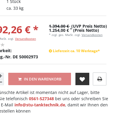
1 Stück
ca. 33 kg
92,26 € *
1.394,00 €
(UVP Preis Netto)
*
1.254,00 €
(Preis Netto)
* zzgl. ges. MwSt. zzgl.
Versandkosten
 MwSt.
zzgl.
Versandkosten
rkeit:
Lieferzeit ca. 10 Werktage*
g.-Nr. DE 50002973
IN DEN WARENKORB
nschte Artikel ist momentan nicht auf Lager, bitte
ie telefonisch
0561-527348
bei uns oder schreiben Sie
 E-Mail
info@stu-tanktechnik.de
, damit wir Ihnen den
bestellen können