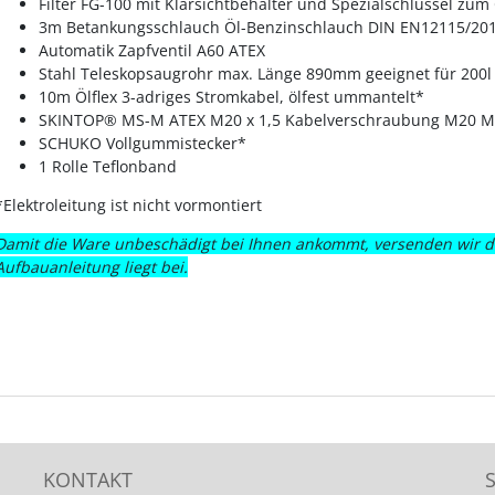
Filter FG-100 mit Klarsichtbehälter und Spezialschlüssel zum
3m Betankungsschlauch Öl-Benzinschlauch DIN EN12115/201
Automatik Zapfventil A60 ATEX
Stahl Teleskopsaugrohr max. Länge 890mm geeignet für 200l
10m Ölflex 3-adriges Stromkabel, ölfest ummantelt*
SKINTOP® MS-M ATEX M20 x 1,5 Kabelverschraubung M20 M
SCHUKO Vollgummistecker*
1 Rolle Teflonband
*Elektroleitung ist nicht vormontiert
Damit die Ware unbeschädigt bei Ihnen ankommt, versenden wir die
Aufbauanleitung liegt bei.
KONTAKT