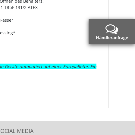
 Öffnen des Behälters,
1 TRbF 131/2 ATEX
 Fässer
essing*
Händleranfrage
 Geräte unmontiert auf einer Europallette. Ein
SOCIAL MEDIA