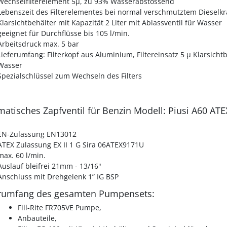
Wechselfilterelement 5µ, zu 93% Wasserabstossend
Lebenszeit des Filterelementes bei normal verschmutztem Dieselkra
Klarsichtbehälter mit Kapazität 2 Liter mit Ablassventil für Wasser
geeignet für Durchflüsse bis 105 l/min.
Arbeitsdruck max. 5 bar
Lieferumfang: Filterkopf aus Aluminium, Filtereinsatz 5 µ Klarsichtb
Wasser
Spezialschlüssel zum Wechseln des Filters
atisches Zapfventil für Benzin Modell: Piusi A60 ATE
EN-Zulassung EN13012
ATEX Zulassung EX II 1 G Sira 06ATEX9171U
max. 60 l/min.
Auslauf bleifrei 21mm - 13/16"
Anschluss mit Drehgelenk 1” IG BSP
erumfang des gesamten Pumpensets:
Fill-Rite FR705VE Pumpe,
Anbauteile,