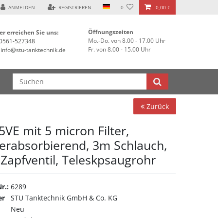
ANMELDEN
REGISTRIEREN
0
0,00 €
Öffnungszeiten
er erreichen Sie uns:
Mo.-Do. von 8.00 - 17.00 Uhr
0561-527348
Fr. von 8.00 - 15.00 Uhr
info@stu-tanktechnik.de
Zurück
VE mit 5 micron Filter,
erabsorbierend, 3m Schlauch,
 Zapfventil, Teleskpsaugrohr
r.:
6289
er
STU Tanktechnik GmbH & Co. KG
Neu