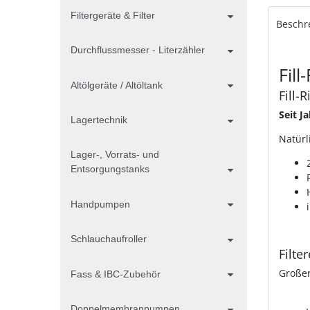
Filtergeräte & Filter
Beschr
Durchflussmesser - Literzähler
Fill
Altölgeräte / Altöltank
Fill-
Seit J
Lagertechnik
Natürl
Lager-, Vorrats- und
Entsorgungstanks
Handpumpen
Schlauchaufroller
Filte
Großer
Fass & IBC-Zubehör
Doppelmembranpumpen