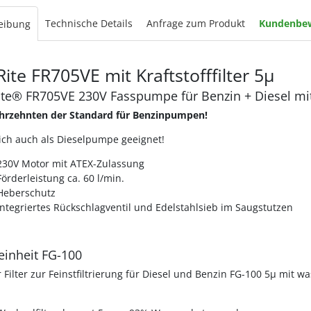
Technische Details
Anfrage zum Produkt
Kundenbe
eibung
-Rite FR705VE mit Kraftstofffilter 5µ
Rite® FR705VE 230V Fasspumpe für Benzin + Diesel mi
ahrzehnten der Standard für Benzinpumpen!
ich auch als Dieselpumpe geeignet!
230V Motor mit ATEX-Zulassung
Förderleistung ca. 60 l/min.
Heberschutz
integriertes Rückschlagventil und Edelstahlsieb im Saugstutzen
reinheit FG-100
 Filter zur Feinstfiltrierung für Diesel und Benzin FG-100 5µ mit 