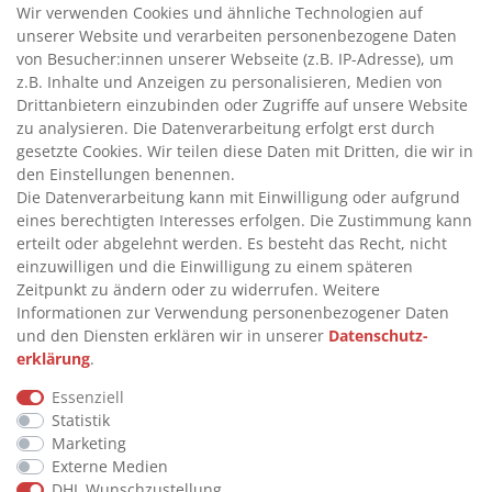
>
HANDPUMPEN FÜR BENZIN
Wir verwenden Cookies und ähnliche Technologien auf
unserer Website und verarbeiten personenbezogene Daten
>
HANDPUMPEN FÜR ÖLE
von Besucher:innen unserer Webseite (z.B. IP-Adresse), um
>
TANKANLAGEN
z.B. Inhalte und Anzeigen zu personalisieren, Medien von
>
ADBLUE® BETANKUNG
Drittanbietern einzubinden oder Zugriffe auf unsere Website
zu analysieren. Die Datenverarbeitung erfolgt erst durch
gesetzte Cookies. Wir teilen diese Daten mit Dritten, die wir in
INFORMATIONEN
den Einstellungen benennen.
Die Datenverarbeitung kann mit Einwilligung oder aufgrund
eines berechtigten Interesses erfolgen. Die Zustimmung kann
>
FAQ
erteilt oder abgelehnt werden. Es besteht das Recht, nicht
einzuwilligen und die Einwilligung zu einem späteren
>
VERTRAG WIDERRUFEN
Zeitpunkt zu ändern oder zu widerrufen. Weitere
>
WIDERRUFSRECHT
Informationen zur Verwendung personenbezogener Daten
und den Diensten erklären wir in unserer
Daten­schutz­
>
WIDERRUFSFORMULAR
erklärung
.
>
IMPRESSUM
Essenziell
>
DATENSCHUTZERKLÄRUNG
Statistik
>
AGB
Marketing
Externe Medien
>
KONTAKT
DHL Wunschzustellung