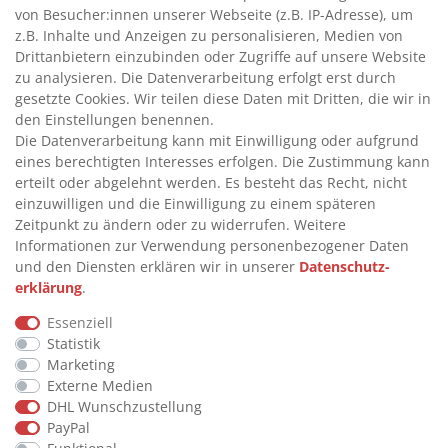
von Besucher:innen unserer Webseite (z.B. IP-Adresse), um
>
TANKANLAGEN
z.B. Inhalte und Anzeigen zu personalisieren, Medien von
>
ADBLUE® BETANKUNG
Drittanbietern einzubinden oder Zugriffe auf unsere Website
zu analysieren. Die Datenverarbeitung erfolgt erst durch
gesetzte Cookies. Wir teilen diese Daten mit Dritten, die wir in
INFORMATIONEN
den Einstellungen benennen.
Die Datenverarbeitung kann mit Einwilligung oder aufgrund
eines berechtigten Interesses erfolgen. Die Zustimmung kann
>
FAQ
erteilt oder abgelehnt werden. Es besteht das Recht, nicht
einzuwilligen und die Einwilligung zu einem späteren
>
VERTRAG WIDERRUFEN
Zeitpunkt zu ändern oder zu widerrufen. Weitere
>
WIDERRUFSRECHT
Informationen zur Verwendung personenbezogener Daten
und den Diensten erklären wir in unserer
Daten­schutz­
>
WIDERRUFSFORMULAR
erklärung
.
>
IMPRESSUM
Essenziell
>
DATENSCHUTZERKLÄRUNG
Statistik
>
AGB
Marketing
Externe Medien
>
KONTAKT
DHL Wunschzustellung
PayPal