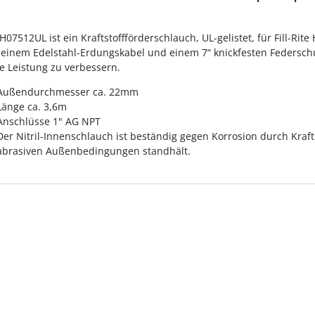
H07512UL ist ein Kraftstoffförderschlauch, UL-gelistet, für Fill
t einem Edelstahl-Erdungskabel und einem 7“ knickfesten Federschu
e Leistung zu verbessern.
Außendurchmesser ca. 22mm
Länge ca. 3,6m
Anschlüsse 1" AG NPT
Der Nitril-Innenschlauch ist beständig gegen Korrosion durch Kra
abrasiven Außenbedingungen standhält.