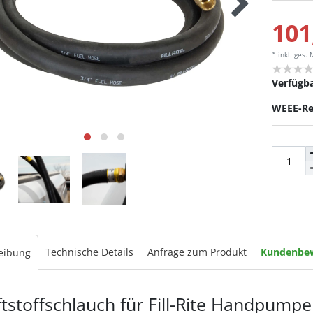
101
* inkl. ges.
Verfügba
WEEE-Re
Technische Details
Anfrage zum Produkt
Kundenbe
eibung
ftstoffschlauch für Fill-Rite Handpump