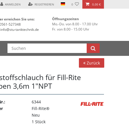
ANMELDEN
REGISTRIEREN
0
0,00 €
Öffnungszeiten
er erreichen Sie uns:
Mo.-Do. von 8.00 - 17.00 Uhr
0561-527348
Fr. von 8.00 - 15.00 Uhr
info@stu-tanktechnik.de
Zurück
stoffschlauch für Fill-Rite
en 3,6m 1"NPT
r.:
6344
er
Fill-Rite®
Neu
1 Stück