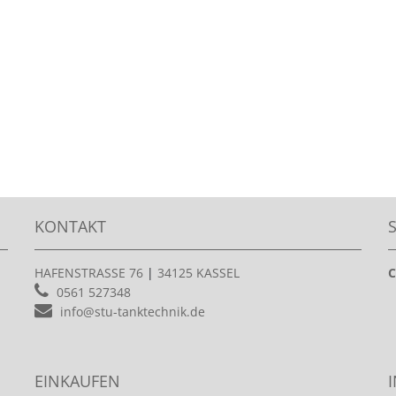
KONTAKT
HAFENSTRASSE 76
|
34125 KASSEL
C
0561 527348
info@stu-tanktechnik.de
EINKAUFEN