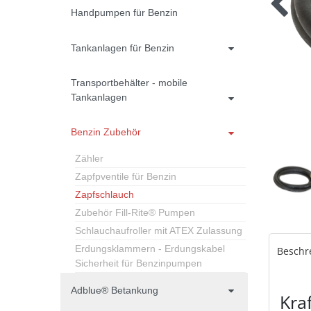
Handpumpen für Benzin
Tankanlagen für Benzin
Transportbehälter - mobile
Tankanlagen
Benzin Zubehör
Zähler
Zapfpventile für Benzin
Zapfschlauch
Zubehör Fill-Rite® Pumpen
Schlauchaufroller mit ATEX Zulassung
Erdungsklammern - Erdungskabel
Beschr
Sicherheit für Benzinpumpen
Adblue® Betankung
Kra