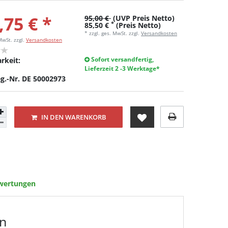
,75 € *
95,00 €
(UVP Preis Netto)
*
85,50 €
(Preis Netto)
* zzgl. ges. MwSt. zzgl.
Versandkosten
 MwSt.
zzgl.
Versandkosten
Sofort versandfertig,
rkeit:
Lieferzeit 2 -3 Werktage*
g.-Nr. DE 50002973
IN DEN WARENKORB
wertungen
en