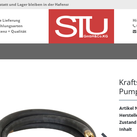
d Lager bleiben in der Hafenstrasse 76, 34125 Kassel ***
e Lieferung
Hi
ahlungsarten
enz + Qualität
Kraft
Pump
Artikel N
Herstell
Zustand
Inhalt