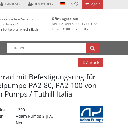
ANMELDEN
REGISTRIEREN
0
0,00 €
Öffnungszeiten
er erreichen Sie uns:
Mo.-Do. von 8.00 - 17.00 Uhr
0561-527348
Fr. von 8.00 - 15.00 Uhr
info@stu-tanktechnik.de
Zurück
rrad mit Befestigungsring für
elpumpe PA2-80, PA2-100 von
Pumps / Tuthill Italia
r.:
1290
er
Adam Pumps S.p.A.
Neu