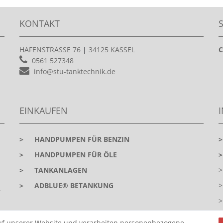
KONTAKT
HAFENSTRASSE 76
|
34125 KASSEL
C
0561 527348
info@stu-tanktechnik.de
EINKAUFEN
>
HANDPUMPEN FÜR BENZIN
>
HANDPUMPEN FÜR ÖLE
>
TANKANLAGEN
>
ADBLUE® BETANKUNG
r
uf unserer Website und verarbeiten personenbezogene