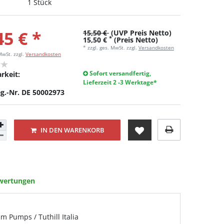
1 Stück
45 € *
15,50 €
(UVP Preis Netto)
*
15,50 €
(Preis Netto)
* zzgl. ges. MwSt. zzgl.
Versandkosten
 MwSt.
zzgl.
Versandkosten
Sofort versandfertig,
rkeit:
Lieferzeit 2 -3 Werktage*
g.-Nr. DE 50002973
IN DEN WARENKORB
wertungen
 Pumps / Tuthill Italia