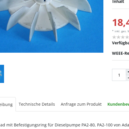
Inhalt
18,
* inkl. ges.
Verfügba
WEEE-Re
Technische Details
Anfrage zum Produkt
Kundenbe
eibung
rad mit Befestigungsring für Dieselpumpe PA2-80, PA2-100 von Adam