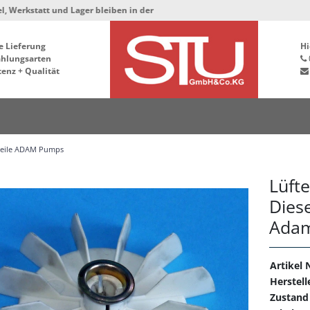
 und Lager bleiben in der Hafenstrasse 76, 34125 Kassel ***
e Lieferung
Hi
ahlungsarten
enz + Qualität
teile ADAM Pumps
Lüfte
Dies
Adam 
Artikel N
Herstell
Zustand