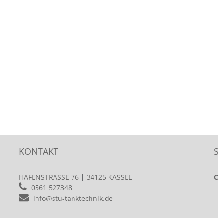
KONTAKT
HAFENSTRASSE 76
|
34125 KASSEL
C
0561 527348
info@stu-tanktechnik.de