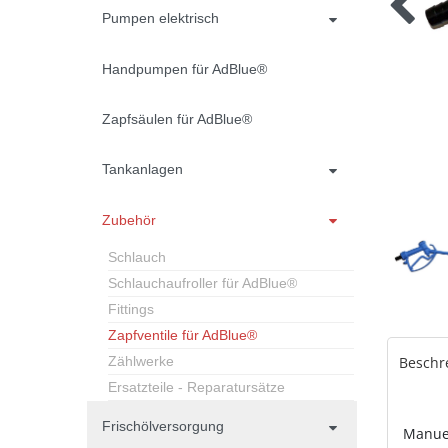
Pumpen elektrisch
Handpumpen für AdBlue®
Zapfsäulen für AdBlue®
Tankanlagen
Zubehör
Schlauch
Schlauchaufroller für AdBlue®
Fittings
Zapfventile für AdBlue®
Zählwerke
Beschr
Ersatzteile - Reparatursätze
Frischölversorgung
Manuel