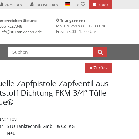
el ***
ANMELDEN
REGISTRIEREN
0
0,00 €
Öffnungszeiten
er erreichen Sie uns:
Mo.-Do. von 8.00 - 17.00 Uhr
0561-527348
Fr. von 8.00 - 15.00 Uhr
info@stu-tanktechnik.de
Zurück
lle Zapfpistole Zapfventil aus
tstoff Dichtung FKM 3/4“ Tülle
ue®
r.:
1109
er
STU Tanktechnik GmbH & Co. KG
Neu