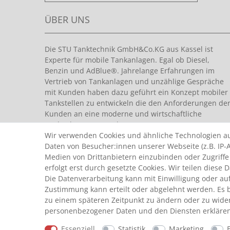
ÜBER UNS
Die STU Tanktechnik GmbH&Co.KG aus Kassel ist
Experte für mobile Tankanlagen. Egal ob Diesel,
Benzin und AdBlue®. Jahrelange Erfahrungen im
Vertrieb von Tankanlagen und unzählige Gespräche
mit Kunden haben dazu geführt ein Konzept mobiler
Tankstellen zu entwickeln die den Anforderungen de
Kunden an eine moderne und wirtschaftliche
Tankanlage entsprechen.
Wir verwenden Cookies und ähnliche Technologien a
Daten von Besucher:innen unserer Webseite (z.B. IP-A
Medien von Drittanbietern einzubinden oder Zugriffe
erfolgt erst durch gesetzte Cookies. Wir teilen diese 
Die Datenverarbeitung kann mit Einwilligung oder auf
Zustimmung kann erteilt oder abgelehnt werden. Es be
© Copyright 2026 by STU Tanktechnik
zu einem späteren Zeitpunkt zu ändern oder zu wide
Alle Rechte vorbehalten.
personenbezogener Daten und den Diensten erklären
Essenziell
Statistik
Marketing