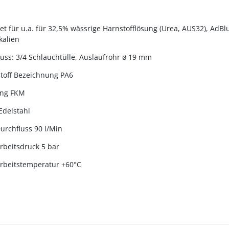
et für u.a. für 32,5% wässrige Harnstofflösung (Urea, AUS32), AdB
kalien
uss: 3/4 Schlauchtülle, Auslaufrohr ø 19 mm
toff Bezeichnung PA6
ung FKM
Edelstahl
urchfluss 90 l/Min
rbeitsdruck 5 bar
rbeitstemperatur +60°C