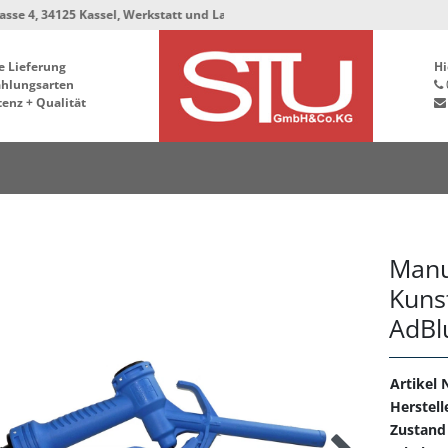
4125 Kassel, Werkstatt und Lager bleiben in der Hafenstrasse 76, 34125 Kass
e Lieferung
Hi
ahlungsarten
enz + Qualität
Manue
Kuns
AdBl
Artikel N
Herstell
Zustand