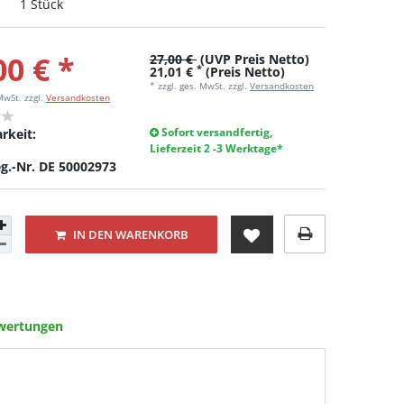
1 Stück
00 € *
27,00 €
(UVP Preis Netto)
*
21,01 €
(Preis Netto)
* zzgl. ges. MwSt. zzgl.
Versandkosten
 MwSt.
zzgl.
Versandkosten
Sofort versandfertig,
rkeit:
Lieferzeit 2 -3 Werktage*
g.-Nr. DE 50002973
IN DEN WARENKORB
wertungen