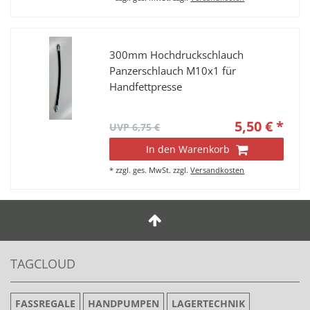
300mm Hochdruckschlauch
Panzerschlauch M10x1 für
Handfettpresse
5,50 € *
UVP 6,75 €
In den Warenkorb
*
zzgl. ges. MwSt.
zzgl.
Versandkosten
TAGCLOUD
FASSREGALE
HANDPUMPEN
LAGERTECHNIK