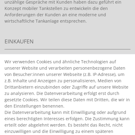
unzählige Gespräche mit Kunden haben dazu geführt ein
Konzept mobiler Tankstellen zu entwickeln die den
Anforderungen der Kunden an eine moderne und
wirtschaftliche Tankanlage entsprechen.
EINKAUFEN
>
HANDPUMPEN FÜR BENZIN
Wir verwenden Cookies und ähnliche Technologien auf
unserer Website und verarbeiten personenbezogene Daten
>
HANDPUMPEN FÜR ÖLE
von Besucher:innen unserer Webseite (z.B. IP-Adresse), um
>
TANKANLAGEN
z.B. Inhalte und Anzeigen zu personalisieren, Medien von
>
ADBLUE® BETANKUNG
Drittanbietern einzubinden oder Zugriffe auf unsere Website
zu analysieren. Die Datenverarbeitung erfolgt erst durch
gesetzte Cookies. Wir teilen diese Daten mit Dritten, die wir in
INFORMATIONEN
den Einstellungen benennen.
Die Datenverarbeitung kann mit Einwilligung oder aufgrund
eines berechtigten Interesses erfolgen. Die Zustimmung kann
>
FAQ
erteilt oder abgelehnt werden. Es besteht das Recht, nicht
einzuwilligen und die Einwilligung zu einem späteren
>
VERTRAG WIDERRUFEN