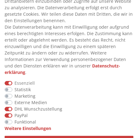
>
ADBLUE® BETANKUNG
Drittanbietern einzubinden oder Zugriffe auf unsere Website
zu analysieren. Die Datenverarbeitung erfolgt erst durch
gesetzte Cookies. Wir teilen diese Daten mit Dritten, die wir in
INFORMATIONEN
den Einstellungen benennen.
Die Datenverarbeitung kann mit Einwilligung oder aufgrund
eines berechtigten Interesses erfolgen. Die Zustimmung kann
>
FAQ
erteilt oder abgelehnt werden. Es besteht das Recht, nicht
einzuwilligen und die Einwilligung zu einem späteren
>
VERTRAG WIDERRUFEN
Zeitpunkt zu ändern oder zu widerrufen. Weitere
>
WIDERRUFSRECHT
Informationen zur Verwendung personenbezogener Daten
und den Diensten erklären wir in unserer
Daten­schutz­
>
WIDERRUFSFORMULAR
erklärung
.
>
IMPRESSUM
Essenziell
>
DATENSCHUTZERKLÄRUNG
Statistik
>
AGB
Marketing
Externe Medien
>
KONTAKT
DHL Wunschzustellung
PayPal
Funktional
© Copyright 2026 by STU Tanktechnik
Weitere Einstellungen
Alle Rechte vorbehalten.