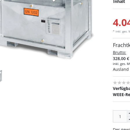
Inhalt
4.0
* inkl. ges.
Fracht
Brutto:
328,00 €
inkl. ges. 
Ausland 
Verfügba
WEEE-Re
Der gewü