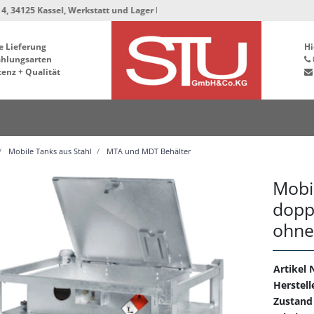
assel, Werkstatt und Lager bleiben in der Hafenstrasse 76, 34125 Kassel ***
e Lieferung
Hi
ahlungsarten
enz + Qualität
Mobile Tanks aus Stahl
MTA und MDT Behälter
Mobi
dopp
ohn
Artikel N
Herstell
Zustand