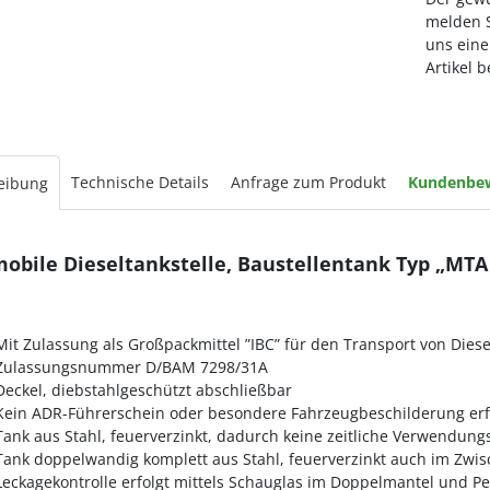
melden S
uns eine
Artikel 
Technische Details
Anfrage zum Produkt
Kundenbe
eibung
mobile Dieseltankstelle, Baustellentank Typ „MTA
Mit Zulassung als Großpackmittel ”IBC” für den Transport von Diese
Zulassungsnummer D/BAM 7298/31A
Deckel, diebstahlgeschützt abschließbar
Kein ADR-Führerschein oder besondere Fahrzeugbeschilderung erf
Tank aus Stahl, feuerverzinkt, dadurch keine zeitliche Verwendun
Tank doppelwandig komplett aus Stahl, feuerverzinkt auch im Zw
Leckagekontrolle erfolgt mittels Schauglas im Doppelmantel und Pe