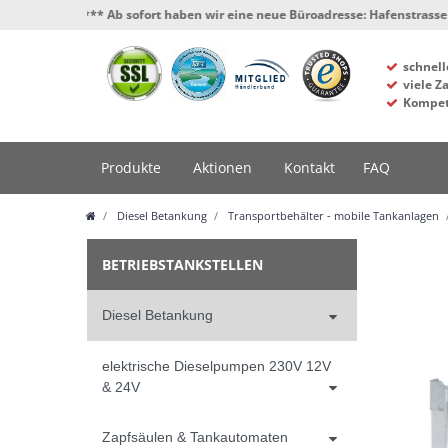
*** Ab sofort haben wir eine neue Büroadresse: Hafenstrasse 4, 34125 K
schnell
viele Z
Kompet
Produkte
Aktionen
Kontakt
FAQ
Diesel Betankung
Transportbehälter - mobile Tankanlagen
BETRIEBSTANKSTELLEN
Diesel Betankung
elektrische Dieselpumpen 230V 12V
& 24V
Zapfsäulen & Tankautomaten