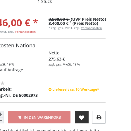
1 Stück
46,00 € *
3.500,00 €
(UVP Preis Netto)
*
3.400,00 €
(Preis Netto)
* zzgl. ges. MwSt. zzgl.
Versandkosten
 MwSt.
zzgl.
Versandkosten
kosten National
Netto:
275,63 €
MwSt. 19 %
zzgl. ges. MwSt. 19 %
auf Anfrage
rkeit:
Lieferzeit ca. 10 Werktage*
g.-Nr. DE 50002973
IN DEN WARENKORB
nschte Artikel ist momentan nicht auf Lager, bitte