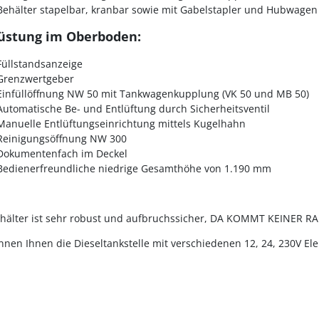
Behälter stapelbar, kranbar sowie mit Gabelstapler und Hubwagen 
üstung im Oberboden:
Füllstandsanzeige
Grenzwertgeber
Einfüllöffnung NW 50 mit Tankwagenkupplung (VK 50 und MB 50)
Automatische Be- und Entlüftung durch Sicherheitsventil
Manuelle Entlüftungseinrichtung mittels Kugelhahn
Reinigungsöffnung NW 300
Dokumentenfach im Deckel
Bedienerfreundliche niedrige Gesamthöhe von 1.190 mm
hälter ist sehr robust und aufbruchssicher, DA KOMMT KEINER RAN
nnen Ihnen die Dieseltankstelle mit verschiedenen 12, 24, 230V E