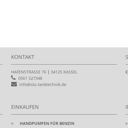
KONTAKT
HAFENSTRASSE 76
|
34125 KASSEL
C
0561 527348
info@stu-tanktechnik.de
EINKAUFEN
>
HANDPUMPEN FÜR BENZIN