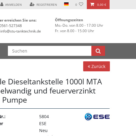
ANMELDEN
REGISTRIEREN
0
0,00 €
Öffnungszeiten
er erreichen Sie uns:
Mo.-Do. von 8.00 - 17.00 Uhr
0561-527348
Fr. von 8.00 - 15.00 Uhr
info@stu-tanktechnik.de
Zurück
le Dieseltankstelle 1000l MTA
elwandig und feuerverzinkt
e Pumpe
r.:
5804
er
ESE
Neu