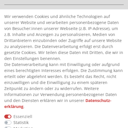
>
HANDPUMPEN FÜR BENZIN
Wir verwenden Cookies und ähnliche Technologien auf
unserer Website und verarbeiten personenbezogene Daten
>
HANDPUMPEN FÜR ÖLE
von Besucher:innen unserer Webseite (z.B. IP-Adresse), um
>
TANKANLAGEN
z.B. Inhalte und Anzeigen zu personalisieren, Medien von
>
ADBLUE® BETANKUNG
Drittanbietern einzubinden oder Zugriffe auf unsere Website
zu analysieren. Die Datenverarbeitung erfolgt erst durch
gesetzte Cookies. Wir teilen diese Daten mit Dritten, die wir in
INFORMATIONEN
den Einstellungen benennen.
Die Datenverarbeitung kann mit Einwilligung oder aufgrund
eines berechtigten Interesses erfolgen. Die Zustimmung kann
>
FAQ
erteilt oder abgelehnt werden. Es besteht das Recht, nicht
einzuwilligen und die Einwilligung zu einem späteren
>
VERTRAG WIDERRUFEN
Zeitpunkt zu ändern oder zu widerrufen. Weitere
>
WIDERRUFSRECHT
Informationen zur Verwendung personenbezogener Daten
und den Diensten erklären wir in unserer
Daten­schutz­
>
WIDERRUFSFORMULAR
erklärung
.
>
IMPRESSUM
Essenziell
>
DATENSCHUTZERKLÄRUNG
Statistik
>
AGB