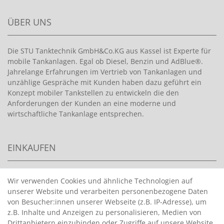
ÜBER UNS
Die STU Tanktechnik GmbH&Co.KG aus Kassel ist Experte für
mobile Tankanlagen. Egal ob Diesel, Benzin und AdBlue®.
Jahrelange Erfahrungen im Vertrieb von Tankanlagen und
unzählige Gespräche mit Kunden haben dazu geführt ein
Konzept mobiler Tankstellen zu entwickeln die den
Anforderungen der Kunden an eine moderne und
wirtschaftliche Tankanlage entsprechen.
EINKAUFEN
>
HANDPUMPEN FÜR BENZIN
Wir verwenden Cookies und ähnliche Technologien auf
unserer Website und verarbeiten personenbezogene Daten
>
HANDPUMPEN FÜR ÖLE
von Besucher:innen unserer Webseite (z.B. IP-Adresse), um
>
TANKANLAGEN
z.B. Inhalte und Anzeigen zu personalisieren, Medien von
>
ADBLUE® BETANKUNG
Drittanbietern einzubinden oder Zugriffe auf unsere Website