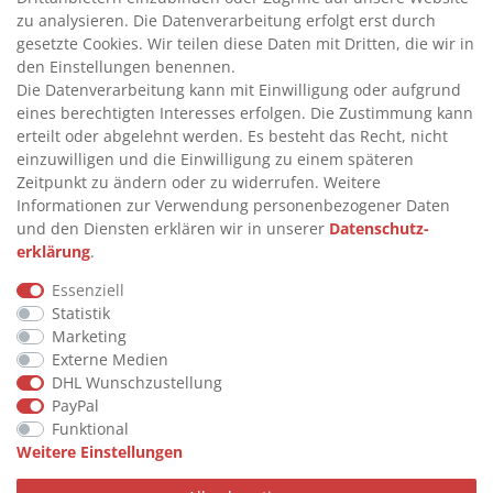
zu analysieren. Die Datenverarbeitung erfolgt erst durch
gesetzte Cookies. Wir teilen diese Daten mit Dritten, die wir in
INFORMATIONEN
den Einstellungen benennen.
Die Datenverarbeitung kann mit Einwilligung oder aufgrund
eines berechtigten Interesses erfolgen. Die Zustimmung kann
>
FAQ
erteilt oder abgelehnt werden. Es besteht das Recht, nicht
einzuwilligen und die Einwilligung zu einem späteren
>
VERTRAG WIDERRUFEN
Zeitpunkt zu ändern oder zu widerrufen. Weitere
>
WIDERRUFSRECHT
Informationen zur Verwendung personenbezogener Daten
und den Diensten erklären wir in unserer
Daten­schutz­
>
WIDERRUFSFORMULAR
erklärung
.
>
IMPRESSUM
Essenziell
>
DATENSCHUTZERKLÄRUNG
Statistik
>
AGB
Marketing
Externe Medien
>
KONTAKT
DHL Wunschzustellung
PayPal
Funktional
© Copyright 2026 by STU Tanktechnik
Weitere Einstellungen
Alle Rechte vorbehalten.