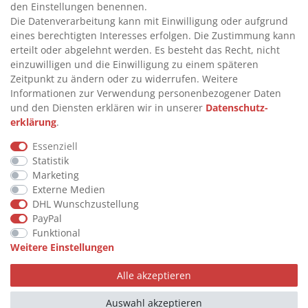
INFORMATIONEN
den Einstellungen benennen.
Die Datenverarbeitung kann mit Einwilligung oder aufgrund
eines berechtigten Interesses erfolgen. Die Zustimmung kann
>
FAQ
erteilt oder abgelehnt werden. Es besteht das Recht, nicht
einzuwilligen und die Einwilligung zu einem späteren
>
VERTRAG WIDERRUFEN
Zeitpunkt zu ändern oder zu widerrufen. Weitere
>
WIDERRUFSRECHT
Informationen zur Verwendung personenbezogener Daten
und den Diensten erklären wir in unserer
Daten­schutz­
>
WIDERRUFSFORMULAR
erklärung
.
>
IMPRESSUM
Essenziell
>
DATENSCHUTZERKLÄRUNG
Statistik
>
AGB
Marketing
Externe Medien
>
KONTAKT
DHL Wunschzustellung
PayPal
Funktional
© Copyright 2026 by STU Tanktechnik
Weitere Einstellungen
Alle Rechte vorbehalten.
Alle akzeptieren
Zahlungsarten
Auswahl akzeptieren