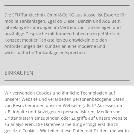
Die STU Tanktechnik GmbH&Co.KG aus Kassel ist Experte für
mobile Tankanlagen. Egal ob Diesel, Benzin und AdBlue®.
Jahrelange Erfahrungen im Vertrieb von Tankanlagen und
unzählige Gespräche mit Kunden haben dazu geführt ein
Konzept mobiler Tankstellen zu entwickeln die den
Anforderungen der Kunden an eine moderne und
wirtschaftliche Tankanlage entsprechen.
EINKAUFEN
>
HANDPUMPEN FÜR BENZIN
Wir verwenden Cookies und ähnliche Technologien auf
unserer Website und verarbeiten personenbezogene Daten
>
HANDPUMPEN FÜR ÖLE
von Besucher:innen unserer Webseite (z.B. IP-Adresse), um
>
TANKANLAGEN
z.B. Inhalte und Anzeigen zu personalisieren, Medien von
>
ADBLUE® BETANKUNG
Drittanbietern einzubinden oder Zugriffe auf unsere Website
zu analysieren. Die Datenverarbeitung erfolgt erst durch
gesetzte Cookies. Wir teilen diese Daten mit Dritten, die wir in