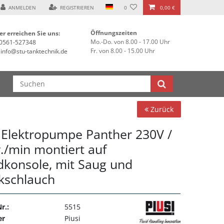
ANMELDEN
REGISTRIEREN
0
0,00 €
Öffnungszeiten
er erreichen Sie uns:
Mo.-Do. von 8.00 - 17.00 Uhr
0561-527348
Fr. von 8.00 - 15.00 Uhr
info@stu-tanktechnik.de
Zurück
i Elektropumpe Panther 230V /
r./min montiert auf
konsole, mit Saug und
kschlauch
r.:
5515
er
Piusi