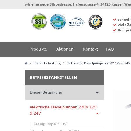
haben wir eine neue Büroadresse: Hafenstrasse 4, 34125 Kassel, Werkstatt u
schnell
viele Z
Kompet
Produkte
Aktionen
Kontakt
FAQ
Diesel Betankung
elektrische Dieselpumpen 230V 12V & 24V
BETRIEBSTANKSTELLEN
Diesel Betankung
elektrische Dieselpumpen 230V 12V
& 24V
Dieselpumpe 230V