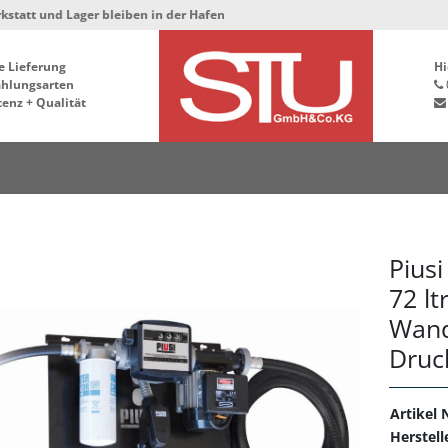
nd Lager bleiben in der Hafenstrasse 76, 34125 Kassel ***
e Lieferung
Hi
ahlungsarten
enz + Qualität
Pius
72 lt
Wand
Druc
Artikel N
Herstell