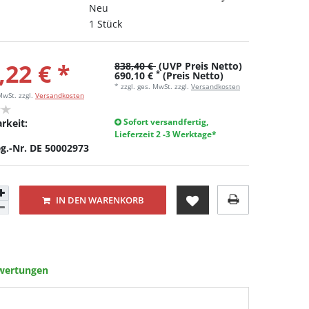
Neu
1 Stück
,22 € *
838,40 €
(UVP Preis Netto)
*
690,10 €
(Preis Netto)
* zzgl. ges. MwSt. zzgl.
Versandkosten
 MwSt.
zzgl.
Versandkosten
Sofort versandfertig,
rkeit:
Lieferzeit 2 -3 Werktage*
g.-Nr. DE 50002973
IN DEN WARENKORB
wertungen