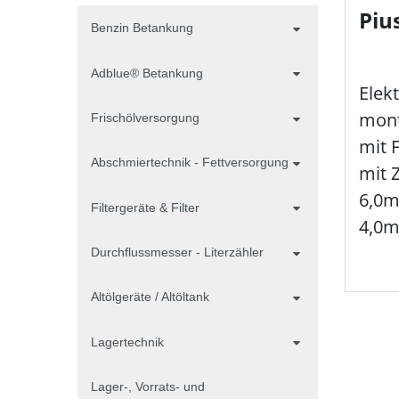
Piu
Benzin Betankung
Adblue® Betankung
Elek
mont
Frischölversorgung
mit 
Abschmiertechnik - Fettversorgung
mit Z
6,0m
Filtergeräte & Filter
4,0m
Durchflussmesser - Literzähler
Altölgeräte / Altöltank
Lagertechnik
Lager-, Vorrats- und