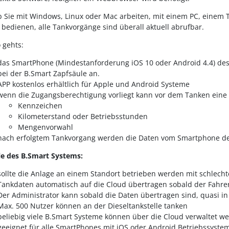
b Sie mit Windows, Linux oder Mac arbeiten, mit einem PC, einem T
bedienen, alle Tankvorgänge sind überall aktuell abrufbar.
 gehts:
das SmartPhone (Mindestanforderung iOS 10 oder Android 4.4) des 
bei der B.Smart Zapfsäule an.
APP kostenlos erhältlich für Apple und Android Systeme
wenn die Zugangsberechtigung vorliegt kann vor dem Tanken eine 
Kennzeichen
Kilometerstand oder Betriebsstunden
Mengenvorwahl
nach erfolgtem Tankvorgang werden die Daten vom Smartphone des
le des B.Smart Systems:
sollte die Anlage an einem Standort betrieben werden mit schlec
Tankdaten automatisch auf die Cloud übertragen sobald der Fahrer
Der Administrator kann sobald die Daten übertragen sind, quasi i
Max. 500 Nutzer können an der Dieseltankstelle tanken
beliebig viele B.Smart Systeme können über die Cloud verwaltet w
geeignet für alle SmartPhones mit iOS oder Android Betriebssyste