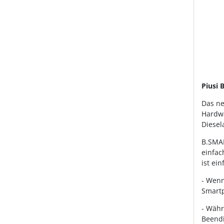
Piusi
Das ne
Hardwa
Diesel
B.SMAR
einfac
ist ein
- Wenn
Smartp
- Währ
Beendi