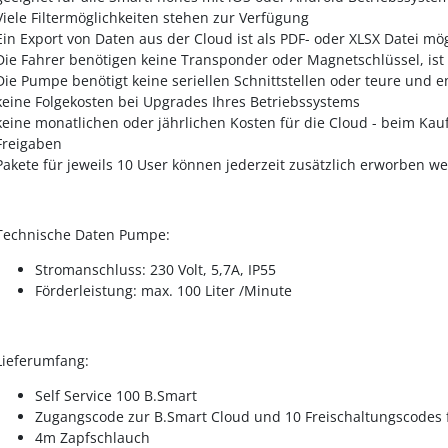
Viele Filtermöglichkeiten stehen zur Verfügung
Ein Export von Daten aus der Cloud ist als PDF- oder XLSX Datei mö
Die Fahrer benötigen keine Transponder oder Magnetschlüssel, ist
Die Pumpe benötigt keine seriellen Schnittstellen oder teure und
keine Folgekosten bei Upgrades Ihres Betriebssystems
keine monatlichen oder jährlichen Kosten für die Cloud - beim Kau
Freigaben
Pakete für jeweils 10 User können jederzeit zusätzlich erworben w
Technische Daten Pumpe:
Stromanschluss: 230 Volt, 5,7A, IP55
Förderleistung: max. 100 Liter /Minute
Lieferumfang:
Self Service 100 B.Smart
Zugangscode zur B.Smart Cloud und 10 Freischaltungscodes 
4m Zapfschlauch