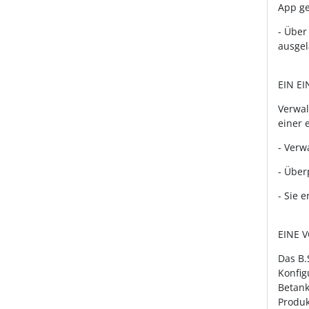
App ge
- Über
ausgel
EIN E
Verwal
einer 
- Verw
- Über
- Sie 
EINE 
Das B.
Konfig
Betank
Produkt