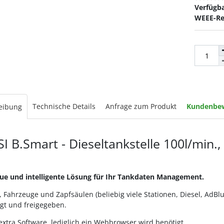
Verfügba
WEEE-Re
Technische Details
Anfrage zum Produkt
Kundenbe
eibung
SI B.Smart - Dieseltankstelle 100l/min.,
ue und intelligente Lösung für Ihr Tankdaten Management.
, Fahrzeuge und Zapfsäulen (beliebig viele Stationen, Diesel, AdB
gt und freigegeben.
extra Software, lediglich ein Webbrowser wird benötigt.