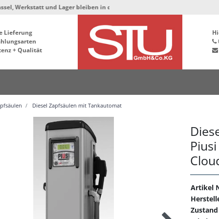
 und Lager bleiben in der Hafenstrasse 76, 34125 Kassel ***
e Lieferung
Hi
ahlungsarten
enz + Qualität
apfsäulen
Diesel Zapfsäulen mit Tankautomat
Dies
Pius
Clou
Artikel N
Herstell
Zustand