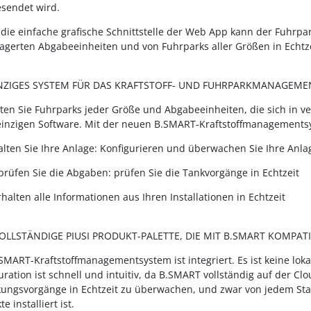
sendet wird.
 die einfache grafische Schnittstelle der Web App kann der Fuhr
agerten Abgabeeinheiten und von Fuhrparks aller Größen in Echtzei
INZIGES SYSTEM FÜR DAS KRAFTSTOFF- UND FUHRPARKMANAGEME
ten Sie Fuhrparks jeder Größe und Abgabeeinheiten, die sich in v
einzigen Software. Mit der neuen B.SMART-Kraftstoffmanagementsys
alten Sie Ihre Anlage: Konfigurieren und überwachen Sie Ihre Anla
prüfen Sie die Abgaben: prüfen Sie die Tankvorgänge in Echtzeit
erhalten alle Informationen aus Ihren Installationen in Echtzeit
VOLLSTÄNDIGE PIUSI PRODUKT-PALETTE, DIE MIT B.SMART KOMPATI
SMART-Kraftstoffmanagementsystem ist integriert. Es ist keine lokal
uration ist schnell und intuitiv, da B.SMART vollständig auf der Clo
ungsvorgänge in Echtzeit zu überwachen, und zwar von jedem Sta
e installiert ist.