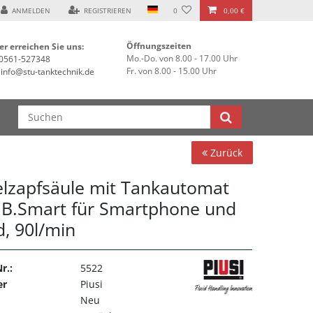
ANMELDEN
REGISTRIEREN
0
0,00 €
Öffnungszeiten
er erreichen Sie uns:
Mo.-Do. von 8.00 - 17.00 Uhr
0561-527348
Fr. von 8.00 - 15.00 Uhr
info@stu-tanktechnik.de
Zurück
elzapfsäule mit Tankautomat
i B.Smart für Smartphone und
d, 90l/min
r.:
5522
er
Piusi
Neu