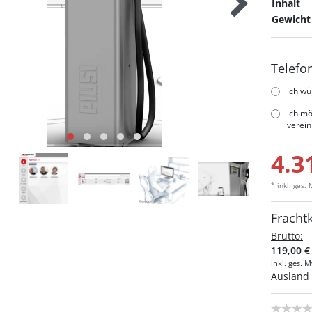
Inhalt
Gewicht
Telefo
ich wü
ich mö
verei
4.3
* inkl. ges.
Fracht
Brutto:
119,00 €
inkl. ges. 
Ausland 