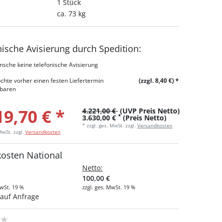
1 Stück
ca. 73 kg
nische Avisierung durch Spedition:
nsche keine telefonische Avisierung
chte vorher einen festen Liefertermin
(zzgl. 8,40 €)
*
nbaren
19,70 € *
4.221,00 €
(UVP Preis Netto)
*
3.630,00 €
(Preis Netto)
* zzgl. ges. MwSt. zzgl.
Versandkosten
 MwSt.
zzgl.
Versandkosten
kosten National
Netto:
100,00 €
MwSt. 19 %
zzgl. ges. MwSt. 19 %
auf Anfrage