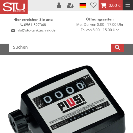
☰
0,00 €
Öffnungszeiten
Hier erreichen Sie uns:
Mo.-Do. von 8.00 - 17.00 Uhr
0561-527348
Fr. von 8.00 - 15.00 Uhr
info@stu-tanktechnik.de