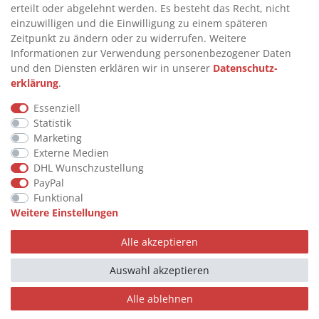
>
FAQ
erteilt oder abgelehnt werden. Es besteht das Recht, nicht
einzuwilligen und die Einwilligung zu einem späteren
>
VERTRAG WIDERRUFEN
Zeitpunkt zu ändern oder zu widerrufen. Weitere
>
WIDERRUFSRECHT
Informationen zur Verwendung personenbezogener Daten
und den Diensten erklären wir in unserer
Daten­schutz­
>
WIDERRUFSFORMULAR
erklärung
.
>
IMPRESSUM
Essenziell
>
DATENSCHUTZERKLÄRUNG
Statistik
>
AGB
Marketing
Externe Medien
>
KONTAKT
DHL Wunschzustellung
PayPal
Funktional
© Copyright 2026 by STU Tanktechnik
Weitere Einstellungen
Alle Rechte vorbehalten.
Alle akzeptieren
Zahlungsarten
Auswahl akzeptieren
Alle ablehnen