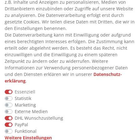
z.B. Inhalte und Anzeigen zu personalisieren, Medien von
>
ADBLUE® BETANKUNG
Drittanbietern einzubinden oder Zugriffe auf unsere Website
zu analysieren. Die Datenverarbeitung erfolgt erst durch
gesetzte Cookies. Wir teilen diese Daten mit Dritten, die wir in
INFORMATIONEN
den Einstellungen benennen.
Die Datenverarbeitung kann mit Einwilligung oder aufgrund
eines berechtigten Interesses erfolgen. Die Zustimmung kann
>
FAQ
erteilt oder abgelehnt werden. Es besteht das Recht, nicht
einzuwilligen und die Einwilligung zu einem späteren
>
VERTRAG WIDERRUFEN
Zeitpunkt zu ändern oder zu widerrufen. Weitere
>
WIDERRUFSRECHT
Informationen zur Verwendung personenbezogener Daten
und den Diensten erklären wir in unserer
Daten­schutz­
>
WIDERRUFSFORMULAR
erklärung
.
>
IMPRESSUM
Essenziell
>
DATENSCHUTZERKLÄRUNG
Statistik
>
AGB
Marketing
Externe Medien
>
KONTAKT
DHL Wunschzustellung
PayPal
Funktional
© Copyright 2026 by STU Tanktechnik
Weitere Einstellungen