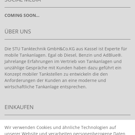
COMING SOON...
ÜBER UNS
Die STU Tanktechnik GmbH&Co.KG aus Kassel ist Experte für
mobile Tankanlagen. Egal ob Diesel, Benzin und AdBlue®.
Jahrelange Erfahrungen im Vertrieb von Tankanlagen und
unzählige Gespräche mit Kunden haben dazu geführt ein
Konzept mobiler Tankstellen zu entwickeln die den
Anforderungen der Kunden an eine moderne und
wirtschaftliche Tankanlage entsprechen.
EINKAUFEN
>
HANDPUMPEN FÜR BENZIN
Wir verwenden Cookies und ähnliche Technologien auf
unserer Website und verarbeiten personenbezogene Daten
>
HANDPUMPEN FÜR ÖLE