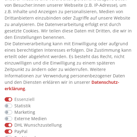
von Besucher:innen unserer Webseite (z.B. IP-Adresse), um
>
TANKANLAGEN
z.B. Inhalte und Anzeigen zu personalisieren, Medien von
>
ADBLUE® BETANKUNG
Drittanbietern einzubinden oder Zugriffe auf unsere Website
zu analysieren. Die Datenverarbeitung erfolgt erst durch
gesetzte Cookies. Wir teilen diese Daten mit Dritten, die wir in
INFORMATIONEN
den Einstellungen benennen.
Die Datenverarbeitung kann mit Einwilligung oder aufgrund
eines berechtigten Interesses erfolgen. Die Zustimmung kann
>
FAQ
erteilt oder abgelehnt werden. Es besteht das Recht, nicht
einzuwilligen und die Einwilligung zu einem späteren
>
VERTRAG WIDERRUFEN
Zeitpunkt zu ändern oder zu widerrufen. Weitere
>
WIDERRUFSRECHT
Informationen zur Verwendung personenbezogener Daten
und den Diensten erklären wir in unserer
Daten­schutz­
>
WIDERRUFSFORMULAR
erklärung
.
>
IMPRESSUM
Essenziell
>
DATENSCHUTZERKLÄRUNG
Statistik
>
AGB
Marketing
Externe Medien
>
KONTAKT
DHL Wunschzustellung
PayPal