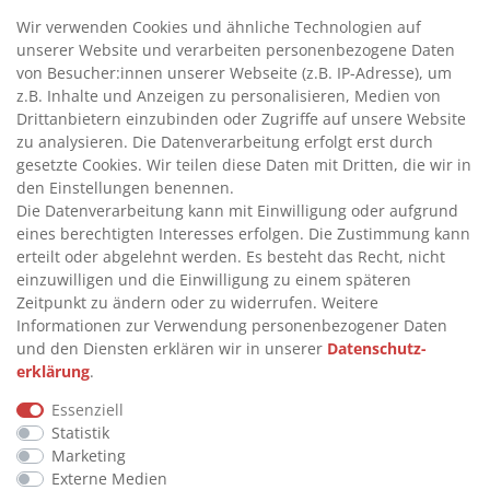
>
HANDPUMPEN FÜR BENZIN
Wir verwenden Cookies und ähnliche Technologien auf
unserer Website und verarbeiten personenbezogene Daten
>
HANDPUMPEN FÜR ÖLE
von Besucher:innen unserer Webseite (z.B. IP-Adresse), um
>
TANKANLAGEN
z.B. Inhalte und Anzeigen zu personalisieren, Medien von
>
ADBLUE® BETANKUNG
Drittanbietern einzubinden oder Zugriffe auf unsere Website
zu analysieren. Die Datenverarbeitung erfolgt erst durch
gesetzte Cookies. Wir teilen diese Daten mit Dritten, die wir in
INFORMATIONEN
den Einstellungen benennen.
Die Datenverarbeitung kann mit Einwilligung oder aufgrund
eines berechtigten Interesses erfolgen. Die Zustimmung kann
>
FAQ
erteilt oder abgelehnt werden. Es besteht das Recht, nicht
einzuwilligen und die Einwilligung zu einem späteren
>
VERTRAG WIDERRUFEN
Zeitpunkt zu ändern oder zu widerrufen. Weitere
>
WIDERRUFSRECHT
Informationen zur Verwendung personenbezogener Daten
und den Diensten erklären wir in unserer
Daten­schutz­
>
WIDERRUFSFORMULAR
erklärung
.
>
IMPRESSUM
Essenziell
>
DATENSCHUTZERKLÄRUNG
Statistik
>
AGB
Marketing
Externe Medien
>
KONTAKT