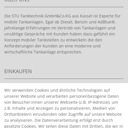
Die STU Tanktechnik GmbH&Co.KG aus Kassel ist Experte für
mobile Tankanlagen. Egal ob Diesel, Benzin und AdBlue®.
Jahrelange Erfahrungen im Vertrieb von Tankanlagen und
unzählige Gespräche mit Kunden haben dazu geführt ein
Konzept mobiler Tankstellen zu entwickeln die den
Anforderungen der Kunden an eine moderne und
wirtschaftliche Tankanlage entsprechen.
EINKAUFEN
>
HANDPUMPEN FÜR BENZIN
Wir verwenden Cookies und ähnliche Technologien auf
unserer Website und verarbeiten personenbezogene Daten
>
HANDPUMPEN FÜR ÖLE
von Besucher:innen unserer Webseite (z.B. IP-Adresse), um
>
TANKANLAGEN
z.B. Inhalte und Anzeigen zu personalisieren, Medien von
>
ADBLUE® BETANKUNG
Drittanbietern einzubinden oder Zugriffe auf unsere Website
zu analysieren. Die Datenverarbeitung erfolgt erst durch
gesetzte Cookies. Wir teilen diese Daten mit Dritten, die wir in