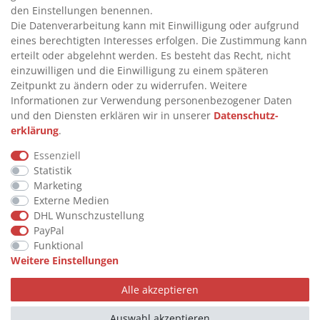
INFORMATIONEN
den Einstellungen benennen.
Die Datenverarbeitung kann mit Einwilligung oder aufgrund
eines berechtigten Interesses erfolgen. Die Zustimmung kann
>
FAQ
erteilt oder abgelehnt werden. Es besteht das Recht, nicht
einzuwilligen und die Einwilligung zu einem späteren
>
VERTRAG WIDERRUFEN
Zeitpunkt zu ändern oder zu widerrufen. Weitere
>
WIDERRUFSRECHT
Informationen zur Verwendung personenbezogener Daten
und den Diensten erklären wir in unserer
Daten­schutz­
>
WIDERRUFSFORMULAR
erklärung
.
>
IMPRESSUM
Essenziell
>
DATENSCHUTZERKLÄRUNG
Statistik
>
AGB
Marketing
Externe Medien
>
KONTAKT
DHL Wunschzustellung
PayPal
Funktional
© Copyright 2026 by STU Tanktechnik
Weitere Einstellungen
Alle Rechte vorbehalten.
Alle akzeptieren
Zahlungsarten
Auswahl akzeptieren