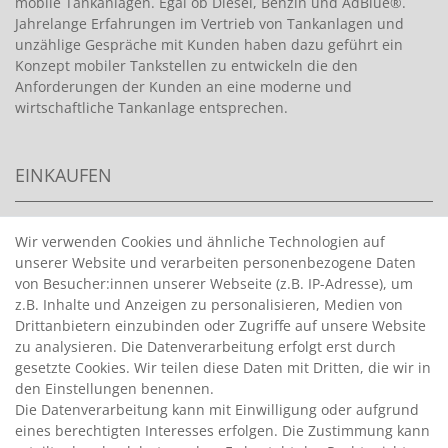
mobile Tankanlagen. Egal ob Diesel, Benzin und AdBlue®.
Jahrelange Erfahrungen im Vertrieb von Tankanlagen und
unzählige Gespräche mit Kunden haben dazu geführt ein
Konzept mobiler Tankstellen zu entwickeln die den
Anforderungen der Kunden an eine moderne und
wirtschaftliche Tankanlage entsprechen.
EINKAUFEN
>
HANDPUMPEN FÜR BENZIN
Wir verwenden Cookies und ähnliche Technologien auf
unserer Website und verarbeiten personenbezogene Daten
>
HANDPUMPEN FÜR ÖLE
von Besucher:innen unserer Webseite (z.B. IP-Adresse), um
>
TANKANLAGEN
z.B. Inhalte und Anzeigen zu personalisieren, Medien von
>
ADBLUE® BETANKUNG
Drittanbietern einzubinden oder Zugriffe auf unsere Website
zu analysieren. Die Datenverarbeitung erfolgt erst durch
gesetzte Cookies. Wir teilen diese Daten mit Dritten, die wir in
INFORMATIONEN
den Einstellungen benennen.
Die Datenverarbeitung kann mit Einwilligung oder aufgrund
eines berechtigten Interesses erfolgen. Die Zustimmung kann
>
FAQ