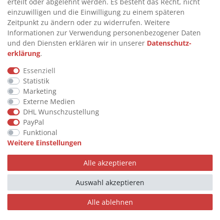
erteilt oder abgelehnt werden. Es besteht das Recht, nicht
einzuwilligen und die Einwilligung zu einem späteren
>
VERTRAG WIDERRUFEN
Zeitpunkt zu ändern oder zu widerrufen. Weitere
>
WIDERRUFSRECHT
Informationen zur Verwendung personenbezogener Daten
und den Diensten erklären wir in unserer
Daten­schutz­
>
WIDERRUFSFORMULAR
erklärung
.
>
IMPRESSUM
Essenziell
>
DATENSCHUTZERKLÄRUNG
Statistik
>
AGB
Marketing
Externe Medien
>
KONTAKT
DHL Wunschzustellung
PayPal
Funktional
© Copyright 2026 by STU Tanktechnik
Weitere Einstellungen
Alle Rechte vorbehalten.
Alle akzeptieren
Zahlungsarten
Auswahl akzeptieren
Alle ablehnen