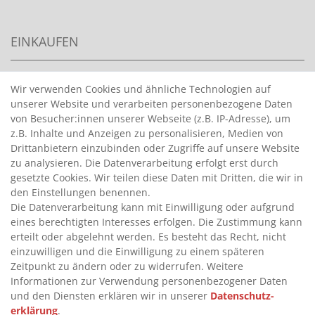
EINKAUFEN
>
HANDPUMPEN FÜR BENZIN
Wir verwenden Cookies und ähnliche Technologien auf
unserer Website und verarbeiten personenbezogene Daten
>
HANDPUMPEN FÜR ÖLE
von Besucher:innen unserer Webseite (z.B. IP-Adresse), um
>
TANKANLAGEN
z.B. Inhalte und Anzeigen zu personalisieren, Medien von
>
ADBLUE® BETANKUNG
Drittanbietern einzubinden oder Zugriffe auf unsere Website
zu analysieren. Die Datenverarbeitung erfolgt erst durch
gesetzte Cookies. Wir teilen diese Daten mit Dritten, die wir in
INFORMATIONEN
den Einstellungen benennen.
Die Datenverarbeitung kann mit Einwilligung oder aufgrund
eines berechtigten Interesses erfolgen. Die Zustimmung kann
>
FAQ
erteilt oder abgelehnt werden. Es besteht das Recht, nicht
einzuwilligen und die Einwilligung zu einem späteren
>
VERTRAG WIDERRUFEN
Zeitpunkt zu ändern oder zu widerrufen. Weitere
>
WIDERRUFSRECHT
Informationen zur Verwendung personenbezogener Daten
und den Diensten erklären wir in unserer
Daten­schutz­
>
WIDERRUFSFORMULAR
erklärung
.