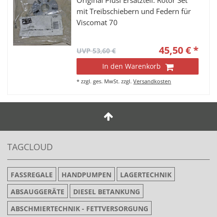
Original Piusi Ersatzteil: Rotor Set
mit Treibschiebern und Federn für
Viscomat 70
45,50 € *
UVP 53,60 €
In den Warenkorb
*
zzgl. ges. MwSt.
zzgl.
Versandkosten
TAGCLOUD
FASSREGALE
HANDPUMPEN
LAGERTECHNIK
ABSAUGGERÄTE
DIESEL BETANKUNG
ABSCHMIERTECHNIK - FETTVERSORGUNG