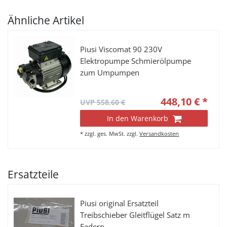
Ähnliche Artikel
Piusi Viscomat 90 230V
Elektropumpe Schmierölpumpe
zum Umpumpen
448,10 € *
UVP 558,60 €
In den Warenkorb
*
zzgl. ges. MwSt.
zzgl.
Versandkosten
Ersatzteile
Piusi original Ersatzteil
Treibschieber Gleitflügel Satz m
Federn