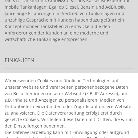
Die STU Tanktechnik GmbH&Co.KG aus Kassel ist Experte für
mobile Tankanlagen. Egal ob Diesel, Benzin und AdBlue®.
Jahrelange Erfahrungen im Vertrieb von Tankanlagen und
unzählige Gespräche mit Kunden haben dazu geführt ein
Konzept mobiler Tankstellen zu entwickeln die den
Anforderungen der Kunden an eine moderne und
wirtschaftliche Tankanlage entsprechen.
EINKAUFEN
>
HANDPUMPEN FÜR BENZIN
Wir verwenden Cookies und ähnliche Technologien auf
unserer Website und verarbeiten personenbezogene Daten
>
HANDPUMPEN FÜR ÖLE
von Besucher:innen unserer Webseite (z.B. IP-Adresse), um
>
TANKANLAGEN
z.B. Inhalte und Anzeigen zu personalisieren, Medien von
>
ADBLUE® BETANKUNG
Drittanbietern einzubinden oder Zugriffe auf unsere Website
zu analysieren. Die Datenverarbeitung erfolgt erst durch
gesetzte Cookies. Wir teilen diese Daten mit Dritten, die wir in
INFORMATIONEN
den Einstellungen benennen.
Die Datenverarbeitung kann mit Einwilligung oder aufgrund