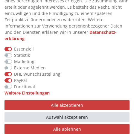
eines berechtigten Interesses erfolgen. Die Zustimmung kann
>
FAQ
erteilt oder abgelehnt werden. Es besteht das Recht, nicht
einzuwilligen und die Einwilligung zu einem späteren
>
VERTRAG WIDERRUFEN
Zeitpunkt zu ändern oder zu widerrufen. Weitere
>
WIDERRUFSRECHT
Informationen zur Verwendung personenbezogener Daten
und den Diensten erklären wir in unserer
Daten­schutz­
>
WIDERRUFSFORMULAR
erklärung
.
>
IMPRESSUM
Essenziell
>
DATENSCHUTZERKLÄRUNG
Statistik
>
AGB
Marketing
Externe Medien
>
KONTAKT
DHL Wunschzustellung
PayPal
Funktional
© Copyright 2026 by STU Tanktechnik
Weitere Einstellungen
Alle Rechte vorbehalten.
Alle akzeptieren
Zahlungsarten
Auswahl akzeptieren
Alle ablehnen