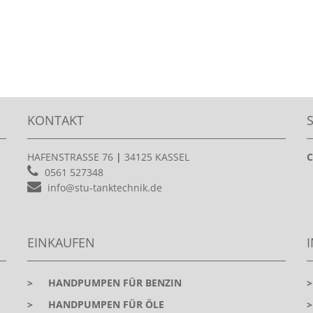
KONTAKT
HAFENSTRASSE 76
|
34125 KASSEL
C
0561 527348
info@stu-tanktechnik.de
EINKAUFEN
>
HANDPUMPEN FÜR BENZIN
>
HANDPUMPEN FÜR ÖLE