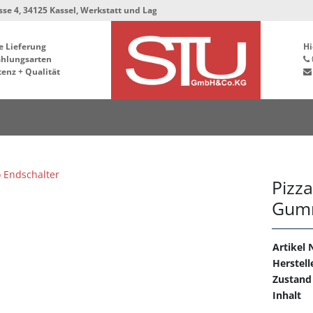
25 Kassel, Werkstatt und Lager bleiben in der Hafenstrasse 76, 34125 Kassel
e Lieferung
Hi
ahlungsarten
enz + Qualität
Pizza
Gum
Artikel N
Herstell
Zustand
Inhalt