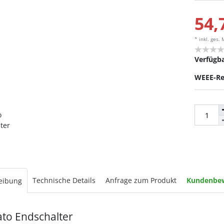
54,
* inkl. ges.
Verfügba
WEEE-Re
Technische Details
Anfrage zum Produkt
Kundenbe
eibung
ato Endschalter