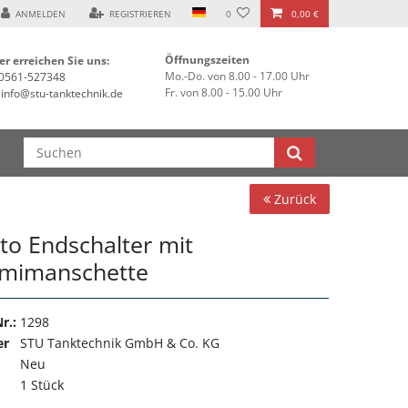
 ***
ANMELDEN
REGISTRIEREN
0
0,00 €
Öffnungszeiten
er erreichen Sie uns:
Mo.-Do. von 8.00 - 17.00 Uhr
0561-527348
Fr. von 8.00 - 15.00 Uhr
info@stu-tanktechnik.de
Zurück
to Endschalter mit
mimanschette
r.:
1298
er
STU Tanktechnik GmbH & Co. KG
Neu
1 Stück