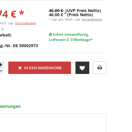
74 € *
46,00 €
(UVP Preis Netto)
*
46,00 €
(Preis Netto)
* zzgl. ges. MwSt. zzgl.
Versandkosten
 MwSt.
zzgl.
Versandkosten
Sofort versandfertig,
rkeit:
Lieferzeit 2 -3 Werktage*
g.-Nr. DE 50002973
IN DEN WARENKORB
wertungen