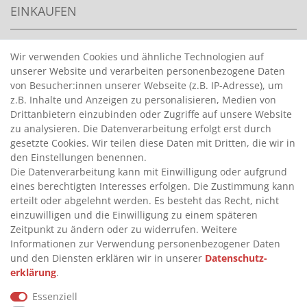
EINKAUFEN
>
HANDPUMPEN FÜR BENZIN
Wir verwenden Cookies und ähnliche Technologien auf
unserer Website und verarbeiten personenbezogene Daten
>
HANDPUMPEN FÜR ÖLE
von Besucher:innen unserer Webseite (z.B. IP-Adresse), um
>
TANKANLAGEN
z.B. Inhalte und Anzeigen zu personalisieren, Medien von
>
ADBLUE® BETANKUNG
Drittanbietern einzubinden oder Zugriffe auf unsere Website
zu analysieren. Die Datenverarbeitung erfolgt erst durch
gesetzte Cookies. Wir teilen diese Daten mit Dritten, die wir in
INFORMATIONEN
den Einstellungen benennen.
Die Datenverarbeitung kann mit Einwilligung oder aufgrund
eines berechtigten Interesses erfolgen. Die Zustimmung kann
>
FAQ
erteilt oder abgelehnt werden. Es besteht das Recht, nicht
einzuwilligen und die Einwilligung zu einem späteren
>
VERTRAG WIDERRUFEN
Zeitpunkt zu ändern oder zu widerrufen. Weitere
>
WIDERRUFSRECHT
Informationen zur Verwendung personenbezogener Daten
und den Diensten erklären wir in unserer
Daten­schutz­
>
WIDERRUFSFORMULAR
erklärung
.
>
IMPRESSUM
Essenziell
>
DATENSCHUTZERKLÄRUNG